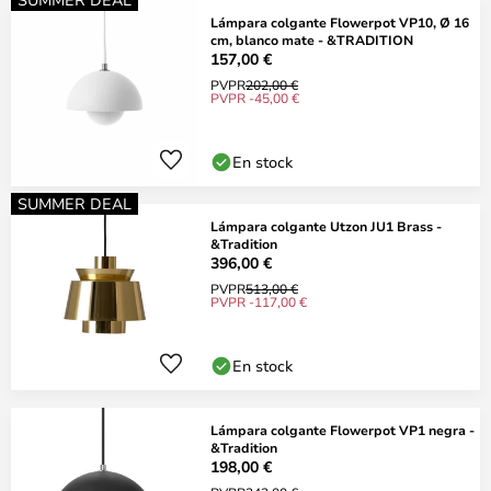
Lámpara colgante Flowerpot VP10, Ø 16
cm, blanco mate - &TRADITION
157,00 €
PVPR
202,00 €
PVPR -45,00 €
En stock
SUMMER DEAL
Lámpara colgante Utzon JU1 Brass -
&Tradition
396,00 €
PVPR
513,00 €
PVPR -117,00 €
En stock
Lámpara colgante Flowerpot VP1 negra -
&Tradition
198,00 €