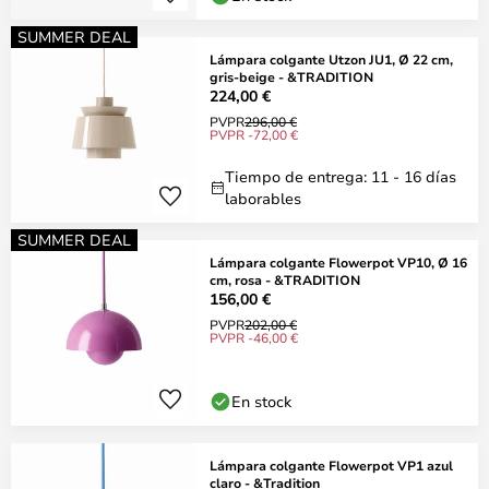
SUMMER DEAL
Lámpara colgante Utzon JU1, Ø 22 cm,
gris-beige - &TRADITION
224,00 €
PVPR
296,00 €
PVPR -72,00 €
Tiempo de entrega: 11 - 16 días
laborables
SUMMER DEAL
Lámpara colgante Flowerpot VP10, Ø 16
cm, rosa - &TRADITION
156,00 €
PVPR
202,00 €
PVPR -46,00 €
En stock
Lámpara colgante Flowerpot VP1 azul
claro - &Tradition