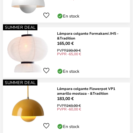
En stock
SUMMER DEAL
Lámpara colgante Formakami JH5 -
&Tradition
165,00 €
PVPR
230,00 €
PVPR -65,00 €
En stock
SUMMER DEAL
Lámpara colgante Flowerpot VP1
amarillo mostaza - &Tradition
183,00 €
PVPR
243,00 €
PVPR -60,00 €
En stock