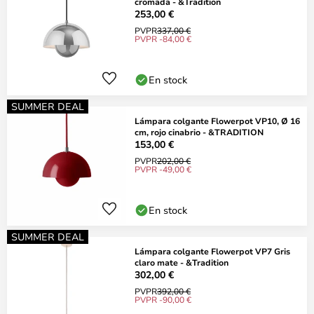
cromada - &Tradition
253,00 €
PVPR
337,00 €
PVPR -84,00 €
En stock
SUMMER DEAL
Lámpara colgante Flowerpot VP10, Ø 16
cm, rojo cinabrio - &TRADITION
153,00 €
PVPR
202,00 €
PVPR -49,00 €
En stock
SUMMER DEAL
Lámpara colgante Flowerpot VP7 Gris
claro mate - &Tradition
302,00 €
PVPR
392,00 €
PVPR -90,00 €