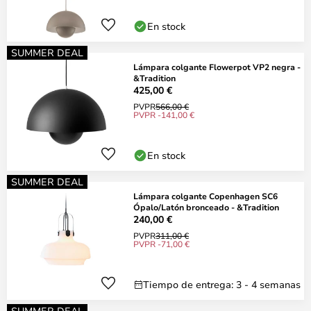
En stock
SUMMER DEAL
Lámpara colgante Flowerpot VP2 negra -
&Tradition
425,00 €
PVPR
566,00 €
PVPR -141,00 €
En stock
SUMMER DEAL
Lámpara colgante Copenhagen SC6
Ópalo/Latón bronceado - &Tradition
240,00 €
PVPR
311,00 €
PVPR -71,00 €
Tiempo de entrega: 3 - 4 semanas
SUMMER DEAL