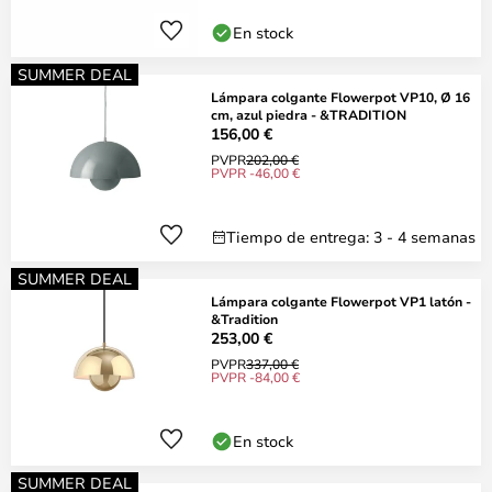
En stock
SUMMER DEAL
Lámpara colgante Flowerpot VP10, Ø 16
cm, azul piedra - &TRADITION
156,00 €
PVPR
202,00 €
PVPR -46,00 €
Tiempo de entrega: 3 - 4 semanas
SUMMER DEAL
Lámpara colgante Flowerpot VP1 latón -
&Tradition
253,00 €
PVPR
337,00 €
PVPR -84,00 €
En stock
SUMMER DEAL