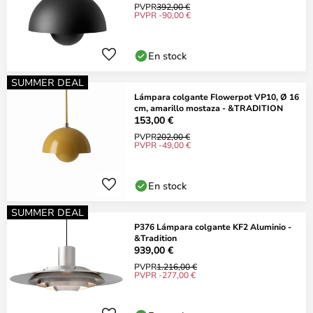
PVPR
392,00 €
PVPR -90,00 €
En stock
SUMMER DEAL
Lámpara colgante Flowerpot VP10, Ø 16
cm, amarillo mostaza - &TRADITION
153,00 €
PVPR
202,00 €
PVPR -49,00 €
En stock
SUMMER DEAL
P376 Lámpara colgante KF2 Aluminio -
&Tradition
939,00 €
PVPR
1.216,00 €
PVPR -277,00 €