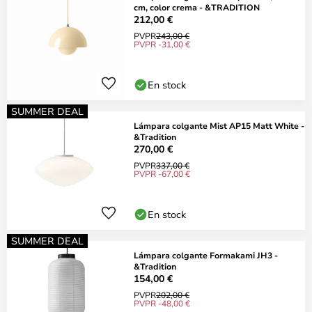
cm, color crema - &TRADITION
212,00 €
PVPR
243,00 €
PVPR -31,00 €
En stock
SUMMER DEAL
Lámpara colgante Mist AP15 Matt White -
&Tradition
270,00 €
PVPR
337,00 €
PVPR -67,00 €
En stock
SUMMER DEAL
Lámpara colgante Formakami JH3 -
&Tradition
154,00 €
PVPR
202,00 €
PVPR -48,00 €