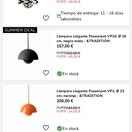
PVPR -59,00 €
Tiempo de entrega: 11 - 16 días
laborables
SUMMER DEAL
Lámpara colgante Flowerpot VP10, Ø 16
cm, negro mate - &TRADITION
157,00 €
PVPR
202,00 €
PVPR -45,00 €
En stock
Lámpara colgante Flowerpot VP1, Ø 23
cm, naranja - &TRADITION
209,00 €
PVPR
243,00 €
PVPR -34,00 €
En stock