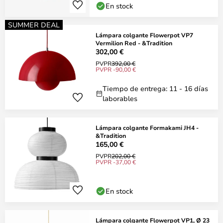
En stock
SUMMER DEAL
Lámpara colgante Flowerpot VP7
Vermilion Red - &Tradition
302,00 €
PVPR
392,00 €
PVPR -90,00 €
Tiempo de entrega: 11 - 16 días
laborables
Lámpara colgante Formakami JH4 -
&Tradition
165,00 €
PVPR
202,00 €
PVPR -37,00 €
En stock
Lámpara colgante Flowerpot VP1, Ø 23