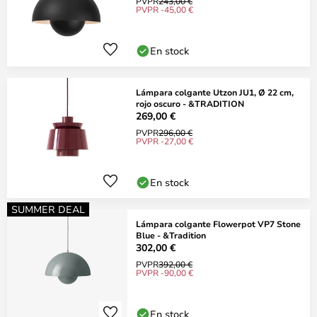
PVPR
243,00 €
PVPR -45,00 €
En stock
Lámpara colgante Utzon JU1, Ø 22 cm,
rojo oscuro - &TRADITION
269,00 €
PVPR
296,00 €
PVPR -27,00 €
En stock
SUMMER DEAL
Lámpara colgante Flowerpot VP7 Stone
Blue - &Tradition
302,00 €
PVPR
392,00 €
PVPR -90,00 €
En stock