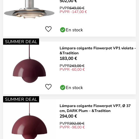
502,00 €
PVPR
649,00 €
PVPR -147,00 €
En stock
SUMMER DEAL
Lámpara colgante Flowerpot VP1 violeta -
&Tradition
183,00 €
PVPR
243,00 €
PVPR -60,00 €
En stock
SUMMER DEAL
Lámpara colgante Flowerpot VP7, Ø 37
cm, DARK Plum – &Tradition
294,00 €
PVPR
392,00 €
PVPR -98,00 €