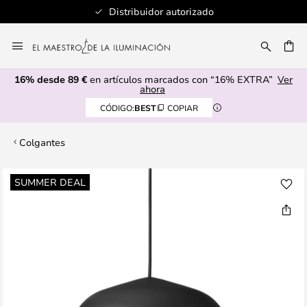
Distribuidor autorizado
Ir
al
CAR
contenido
16% desde 89 €
en artículos marcados con “16% EXTRA”
Ver
ahora
CÓDIGO:
BEST
COPIAR
Colgantes
Saltar
SUMMER DEAL
al
final
de
la
galería
de
imágenes