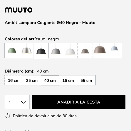
la
galería
de
Ambit Lámpara Colgante Ø40 Negro - Muuto
imágenes
Colores del artículo:
negro
Diámetro (cm):
40 cm
16 cm
25 cm
40 cm
16 cm
55 cm
1
AÑADIR A LA CESTA
Política de devolución de 30 días