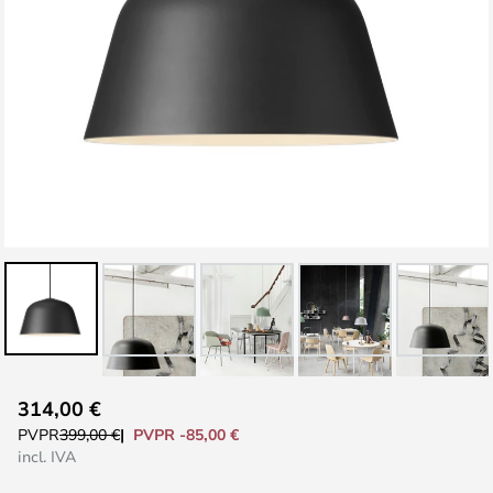
Saltar
314,00 €
al
PVPR -85,00 €
PVPR
399,00 €
comienzo
incl. IVA
de