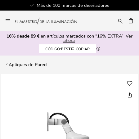
Más de 100 marcas de diseñadores
Ir
al
CAR
contenido
16% desde 89 €
en artículos marcados con “16% EXTRA”
Ver
ahora
CÓDIGO:
BEST
COPIAR
Apliques de Pared
Saltar
al
final
de
la
galería
de
imágenes