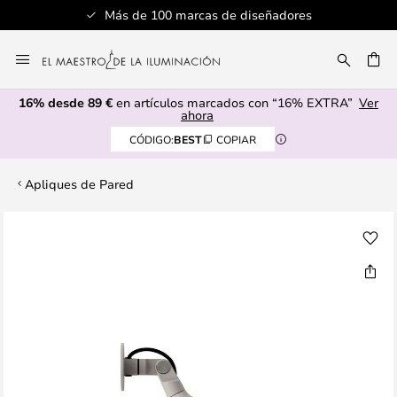
Más de 100 marcas de diseñadores
Ir
al
CAR
contenido
16% desde 89 €
en artículos marcados con “16% EXTRA”
Ver
ahora
CÓDIGO:
BEST
COPIAR
Apliques de Pared
Saltar
al
final
de
la
galería
de
imágenes