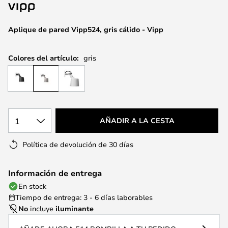
la
galería
de
Aplique de pared Vipp524, gris cálido - Vipp
imágenes
Colores del artículo:
gris
1
AÑADIR A LA CESTA
Política de devolución de 30 días
Información de entrega
En stock
Tiempo de entrega: 3 - 6 días laborables
No
incluye
iluminante