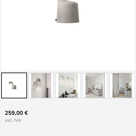
Saltar
259,00 €
al
incl. IVA
comienzo
de