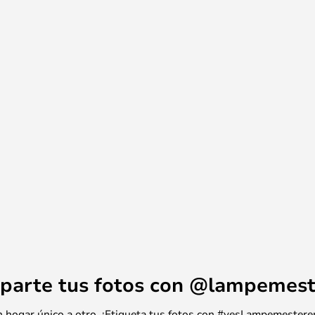
 la pared.
uración hace que la lámpara de
e iluminación flexible y
n varios colores emocionantes
o) que son hermosos en sí
en combinar para un estilo
parte tus fotos con @lampemest
 un hogar único a otro. ¡Etiqueta tus fotos con #yesLampemestere