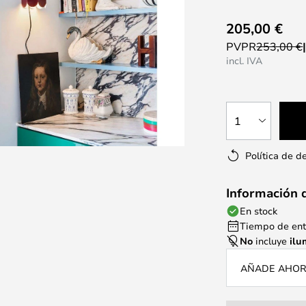
205,00 €
PVPR
253,00 €
incl. IVA
1
Política de d
Información 
En stock
Tiempo de entr
No
incluye
ilu
AÑADE AHORA