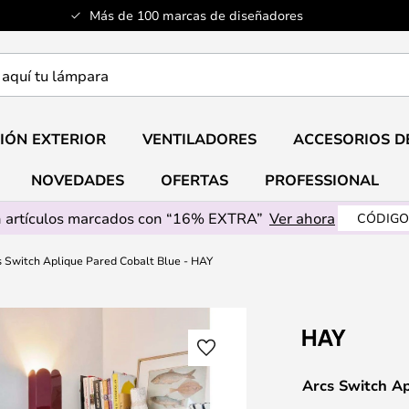
Más de 100 marcas de diseñadores
a
IÓN EXTERIOR
VENTILADORES
ACCESORIOS D
NOVEDADES
OFERTAS
PROFESSIONAL
 artículos marcados con “16% EXTRA”
Ver ahora
CÓDIGO
 Switch Aplique Pared Cobalt Blue - HAY
Arcs Switch Ap