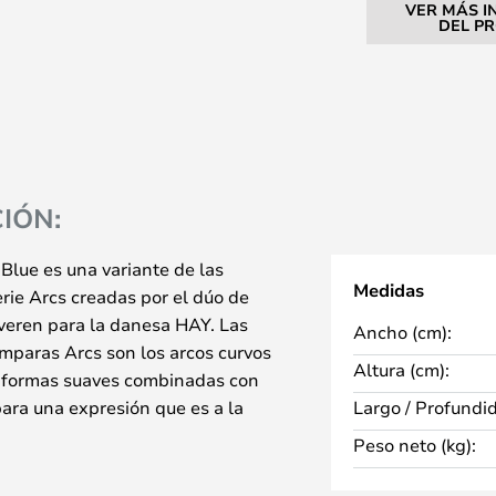
VER MÁS I
DEL P
IÓN:
Blue es una variante de las
Medidas
rie Arcs creadas por el dúo de
veren para la danesa HAY. Las
Ancho (cm):
lámparas Arcs son los arcos curvos
Altura (cm):
s formas suaves combinadas con
para una expresión que es a la
Largo / Profundi
Peso neto (kg):
 tiene un diseño simétrico que
y la sombra en cada extremo