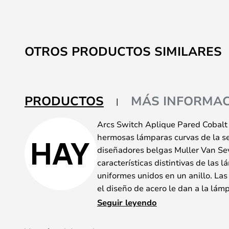
OTROS PRODUCTOS SIMILARES
PRODUCTOS
MÁS INFORMAC
Arcs Switch Aplique Pared Cobalt 
hermosas lámparas curvas de la se
diseñadores belgas Muller Van Se
características distintivas de las 
uniformes unidos en un anillo. La
el diseño de acero le dan a la lám
vez robusta y delicada.
Seguir leyendo
La lámpara de pared Switch de Arc
crea un juego lúdico entre la luz 