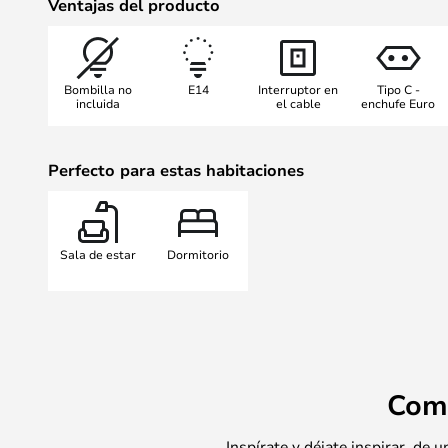
Ventajas del producto
cuando la lámpara se configura en
La variedad de opciones de config
pared Arcs Switch sea una opción d
Bombilla no
E14
Interruptor en
Tipo C -
multifuncional.
incluida
el cable
enchufe Euro
La pantalla de la lámpara viene e
(también en una variante de espej
Perfecto para estas habitaciones
mismos, pero que también se pued
coherente.
Sala de estar
Dormitorio
Com
Inspírate y déjate inspirar, de