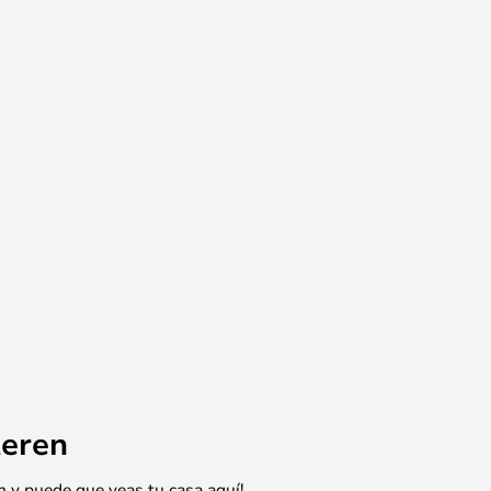
eren
n y puede que veas tu casa aquí!