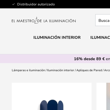
Ir
Distribuidor autorizado
al
contenido
Busca
aquí
tu
lámpar
ILUMINACIÓN INTERIOR
ILUMINAC
16% desde 89 €
en
Lámparas e iluminación
Iluminación interior
Apliques de Pared
Arcs
Saltar
al
final
de