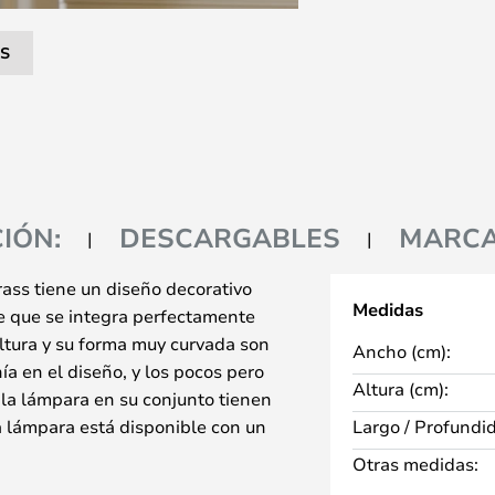
S
IÓN:
DESCARGABLES
MARC
ass tiene un diseño decorativo
Medidas
e que se integra perfectamente
altura y su forma muy curvada son
Ancho (cm):
ía en el diseño, y los pocos pero
Altura (cm):
 la lámpara en su conjunto tienen
a lámpara está disponible con un
Largo / Profundi
 moderno y pulido, y con un
Otras medidas:
 clásico. La forma curvada