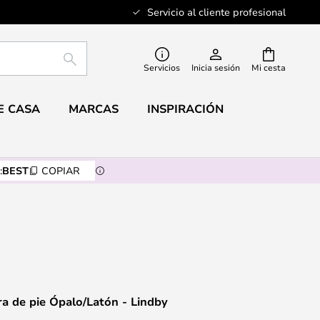
Servicio al cliente profesional
BUSCAR
Servicios
Inicia sesión
Mi cesta
E CASA
MARCAS
INSPIRACIÓN
:
BEST
COPIAR
a de pie Ópalo/Latón - Lindby