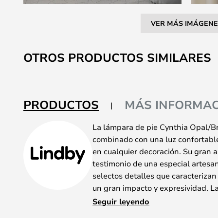
VER MÁS IMÁGENE
Saltar
al
OTROS PRODUCTOS SIMILARES
comienzo
de
la
galería
PRODUCTOS
MÁS INFORMAC
de
imágenes
La lámpara de pie Cynthia Opal/Br
combinado con una luz confortabl
en cualquier decoración. Su gran 
testimonio de una especial artesan
selectos detalles que caracterizan
un gran impacto y expresividad. L
trípode de níquel para un aspecto
Seguir leyendo
acabado de latón para un tono más