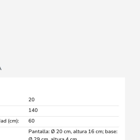
A
20
140
dad (cm):
60
Pantalla: Ø 20 cm, altura 16 cm; base:
Ø 29 cm, altura 4 cm