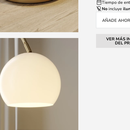
Tiempo de entr
No
incluye
ilu
AÑADE AHORA
VER MÁS I
DEL P