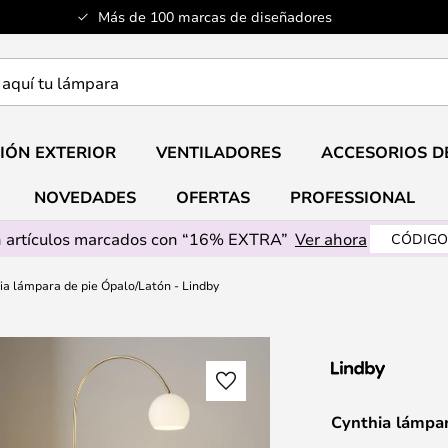
Más de 100 marcas de diseñadores
a
IÓN EXTERIOR
VENTILADORES
ACCESORIOS D
NOVEDADES
OFERTAS
PROFESSIONAL
 artículos marcados con “16% EXTRA”
Ver ahora
CÓDIGO
ia lámpara de pie Ópalo/Latón - Lindby
Cynthia lámpar