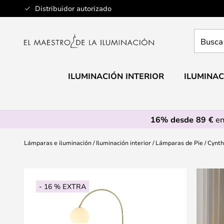
Ir
Distribuidor autorizado
al
contenido
Busca
aquí
tu
lámpar
ILUMINACIÓN INTERIOR
ILUMINAC
16% desde 89 €
en
Lámparas e iluminación
Iluminación interior
Lámparas de Pie
Cynth
Saltar
al
- 16 % EXTRA
final
de