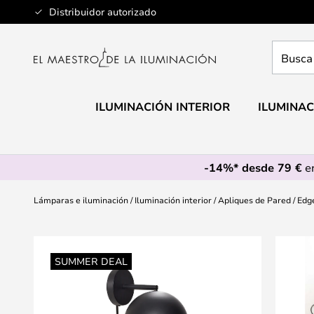
Ir
Distribuidor autorizado
al
contenido
Busca
aquí
tu
lámpar
ILUMINACIÓN INTERIOR
ILUMINAC
-14%* desde 79 €
en
Lámparas e iluminación
Iluminación interior
Apliques de Pared
Edge
Saltar
al
SUMMER DEAL
final
de