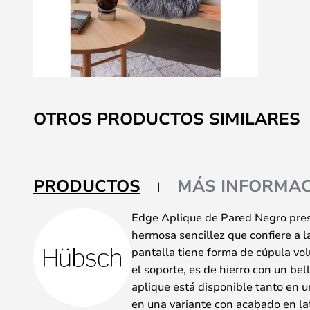
Saltar
al
OTROS PRODUCTOS SIMILARES
comienzo
de
la
galería
PRODUCTOS
MÁS INFORMAC
de
imágenes
Edge Aplique de Pared Negro pres
hermosa sencillez que confiere a 
pantalla tiene forma de cúpula vol
el soporte, es de hierro con un b
aplique está disponible tanto en 
en una variante con acabado en lat