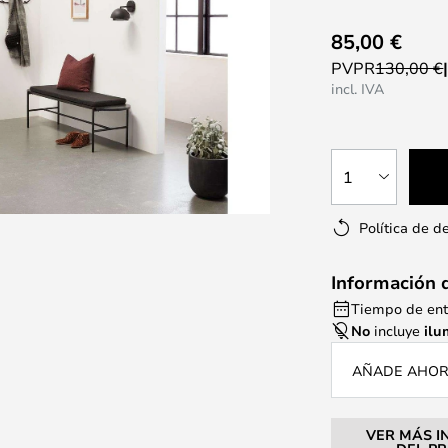
85,00 €
PVPR
130,00 €
incl. IVA
1
Política de d
Información 
Tiempo de entr
No
incluye
ilu
AÑADE AHORA
VER MÁS I