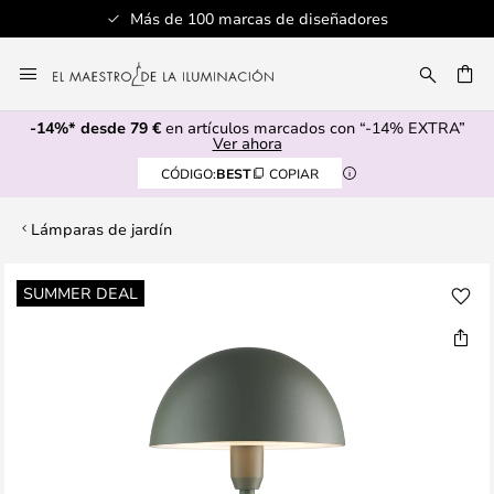
Más de 100 marcas de diseñadores
Ir
al
CAR
contenido
-14%* desde 79 €
en artículos marcados con “-14% EXTRA”
Ver ahora
CÓDIGO:
BEST
COPIAR
Lámparas de jardín
Saltar
SUMMER DEAL
al
final
de
la
galería
de
imágenes