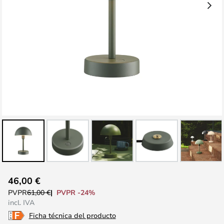
Saltar
46,00 €
al
PVPR -24%
PVPR
61,00 €
comienzo
incl. IVA
de
Ficha técnica del producto
la