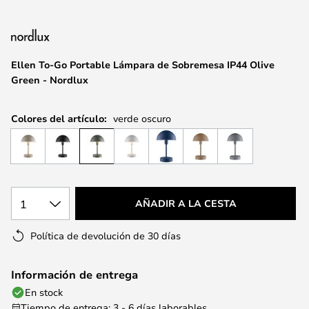
galería
de
imágenes
Ellen To-Go Portable Lámpara de Sobremesa IP44 Olive
Green - Nordlux
Colores del artículo:
verde oscuro
1
AÑADIR A LA CESTA
Política de devolución de 30 días
Información de entrega
En stock
Tiempo de entrega: 3 - 6 días laborables