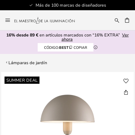
Más de 100 marcas de diseñadores
Ir
al
CAR
contenido
16% desde 89 €
en artículos marcados con “16% EXTRA”
Ver
ahora
CÓDIGO:
BEST
COPIAR
Lámparas de jardín
Saltar
SUMMER DEAL
al
final
de
la
galería
de
imágenes