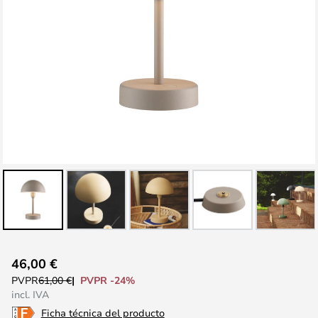
Saltar
46,00 €
al
PVPR -24%
PVPR
61,00 €
comienzo
incl. IVA
de
Ficha técnica del producto