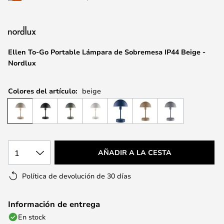
la
galería
de
imágenes
Ellen To-Go Portable Lámpara de Sobremesa IP44 Beige -
Nordlux
Colores del artículo:
beige
1
AÑADIR A LA CESTA
Política de devolución de 30 días
Información de entrega
En stock