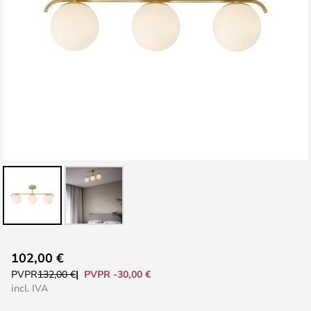
Saltar
102,00 €
al
PVPR -30,00 €
PVPR
132,00 €
comienzo
incl. IVA
de