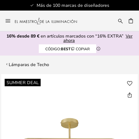
Más de 100 marcas de diseñadores
Ir
al
CAR
contenido
16% desde 89 €
en artículos marcados con “16% EXTRA”
Ver
ahora
CÓDIGO:
BEST
COPIAR
Lámparas de Techo
Saltar
SUMMER DEAL
al
final
de
la
galería
de
imágenes