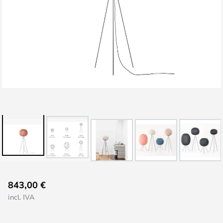
Saltar
843,00 €
al
incl. IVA
comienzo
de