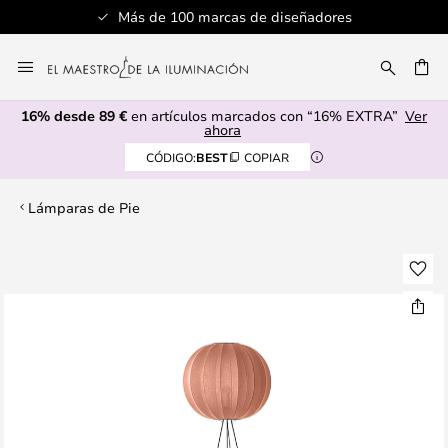
Más de 100 marcas de diseñadores
Ir
al
CAR
contenido
16% desde 89 €
en artículos marcados con “16% EXTRA”
Ver
ahora
CÓDIGO:
BEST
COPIAR
Lámparas de Pie
Saltar
al
final
de
la
galería
de
imágenes