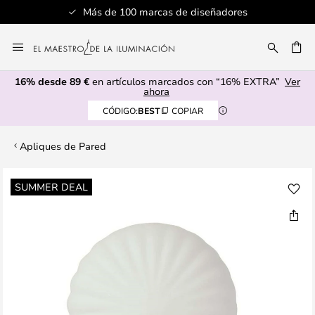
Más de 100 marcas de diseñadores
Ir
al
CAR
contenido
16% desde 89 €
en artículos marcados con “16% EXTRA”
Ver
ahora
CÓDIGO:
BEST
COPIAR
Apliques de Pared
Saltar
SUMMER DEAL
al
final
de
la
galería
de
imágenes