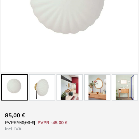
Saltar
85,00 €
al
PVPR -45,00 €
PVPR
130,00 €
comienzo
incl. IVA
de