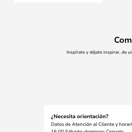
LK FUGA® Dimmer empotrable LED
LK FUGA® Dimmer insertable LE
LK FUGA® Dimmer insertable FU
Com
Inspírate y déjate inspirar, de
¿Necesita orientación?
Datos de Atención al Cliente y horar
16.00 Sábado–domingo: Cerrado