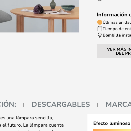
Información 
Últimas unida
Tiempo de entr
Bombilla
inst
VER MÁS I
DEL P
IÓN:
DESCARGABLES
MARC
es una lámpara sencilla,
Efecto luminoso
 el futuro. La lámpara cuenta