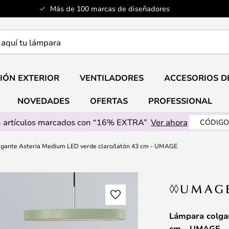
Más de 100 marcas de diseñadores
a
IÓN EXTERIOR
VENTILADORES
ACCESORIOS D
NOVEDADES
OFERTAS
PROFESSIONAL
 artículos marcados con “16% EXTRA”
Ver ahora
CÓDIGO
gante Asteria Medium LED verde claro/latón 43 cm - UMAGE
Lámpara colga
cm - UMAGE