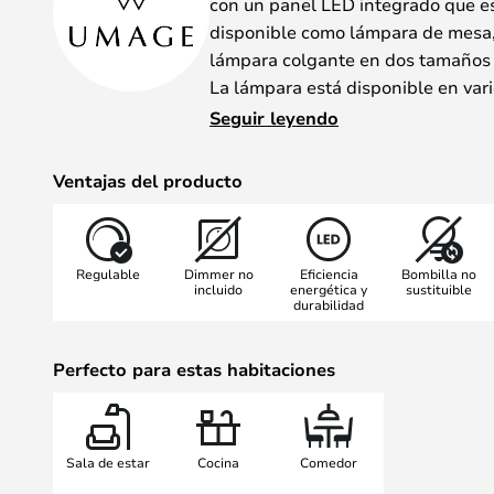
con un panel LED integrado que es
disponible como lámpara de mesa, 
lámpara colgante en dos tamaños 
La lámpara está disponible en var
combinación con su diseño sencillo
Seguir leyendo
encaja en casi cualquier hogar.
¡ATENCIÓN! La lámpara colgante A
Ventajas del producto
que está montado en el dosel corre
posible colgar la lámpara colgante
combinación con un riel eléctrico.
Regulable
Dimmer no
Eficiencia
Bombilla no
dude en ponerse en contacto con n
incluido
energética y
sustituible
durabilidad
cliente.
UMAGE recomienda los siguientes
Atenuador LED SG LEDDIM 0-20
Perfecto para estas habitaciones
Phillips LPS 100 DK (tensión de co
Atenuador empotrable LK FUGA®
LK FUGA® Dimmer empotrable M
Sala de estar
Cocina
Comedor
LK FUGA® Dimmer empotrable M