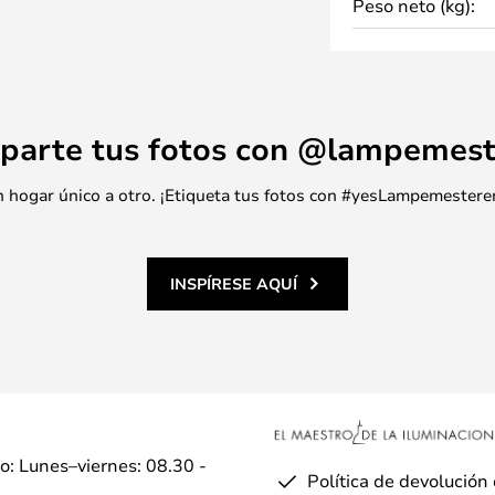
Peso neto (kg):
-S 120 VA correspondiente.
D 180 TOUCH IR
GA LED 250 TOUCH IR
parte tus fotos con @lampemest
 un hogar único a otro. ¡Etiqueta tus fotos con #yesLampemestere
INSPÍRESE AQUÍ
io: Lunes–viernes: 08.30 -
Política de devolución