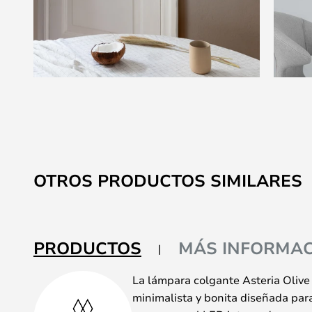
Saltar
al
comienzo
de
la
OTROS PRODUCTOS SIMILARES
galería
de
imágenes
PRODUCTOS
MÁS INFORMAC
La lámpara colgante Asteria Olive 
minimalista y bonita diseñada para