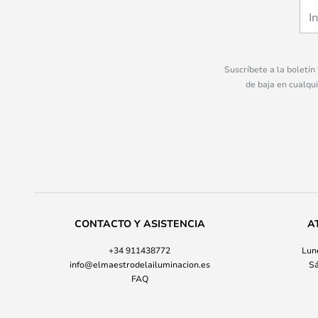
Suscríbete a la boletín
de baja en cualqu
CONTACTO Y ASISTENCIA
A
+34 911438772
Lune
info@elmaestrodelailuminacion.es
Sá
FAQ