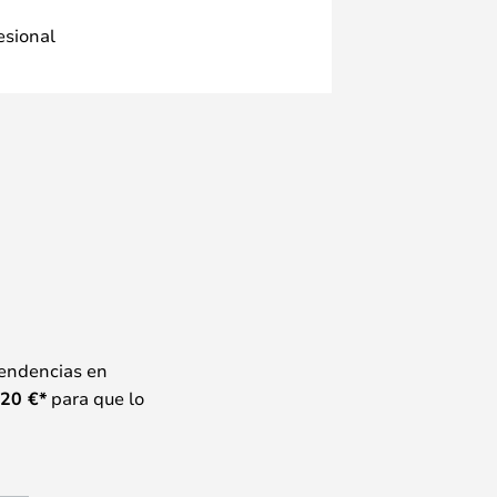
fesional
tendencias en
20
€*
para que lo