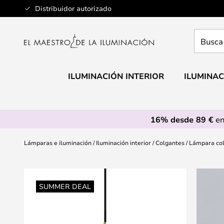
Ir
Distribuidor autorizado
al
contenido
Busca
aquí
tu
lámpar
ILUMINACIÓN INTERIOR
ILUMINAC
16% desde 89 €
en
Lámparas e iluminación
Iluminación interior
Colgantes
Lámpara col
Saltar
al
SUMMER DEAL
final
de