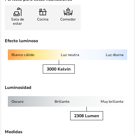
Sala de
Cocina
Comedor
estar
Efecto luminoso
Blanco cálido
Luz neutra
Luz diurna
3000 Kelvin
Luminosidad
Oscuro
Brillante
Muy brillante
2308 Lumen
Medidas