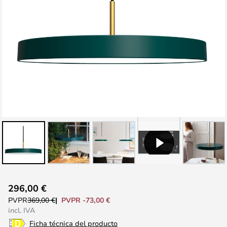
Saltar
296,00 €
al
PVPR -73,00 €
PVPR
369,00 €
comienzo
incl. IVA
de
Ficha técnica del producto