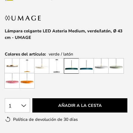
la
galería
de
imágenes
Lámpara colgante LED Asteria Medium, verde/latón, Ø 43
cm - UMAGE
Colores del artículo:
verde / latón
1
AÑADIR A LA CESTA
Política de devolución de 30 días