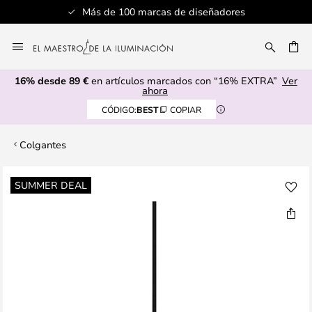
Más de 100 marcas de diseñadores
Ir
al
CAR
contenido
16% desde 89 €
en artículos marcados con “16% EXTRA”
Ver
ahora
CÓDIGO:
BEST
COPIAR
Colgantes
Saltar
SUMMER DEAL
al
final
de
la
galería
de
imágenes