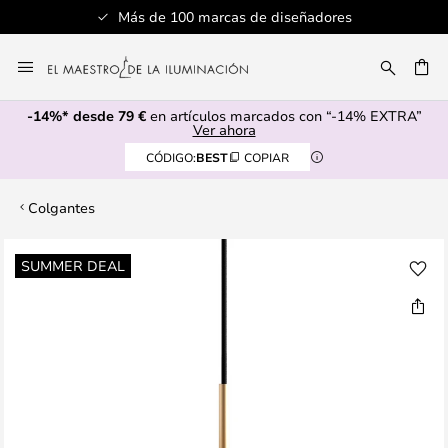
Más de 100 marcas de diseñadores
Ir
al
CAR
contenido
-14%* desde 79 €
en artículos marcados con “-14% EXTRA”
Ver ahora
CÓDIGO:
BEST
COPIAR
Colgantes
Saltar
SUMMER DEAL
al
final
de
la
galería
de
imágenes