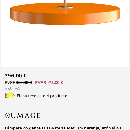
Saltar
296,00 €
al
PVPR -73,00 €
PVPR
369,00 €
comienzo
incl. IVA
de
Ficha técnica del producto
la
galería
de
imágenes
Lámpara colgante LED Asteria Medium naranja/latón Ø 43