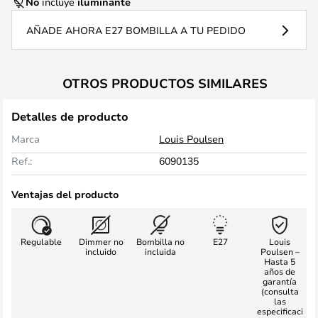
No
incluye
iluminante
AÑADE AHORA E27 BOMBILLA A TU PEDIDO
OTROS PRODUCTOS SIMILARES
Detalles de producto
Marca
Louis Poulsen
Ref.:
6090135
Ventajas del producto
Regulable
Dimmer no
Bombilla no
E27
Louis
incluido
incluida
Poulsen –
Hasta 5
años de
garantía
(consulta
las
especificaci