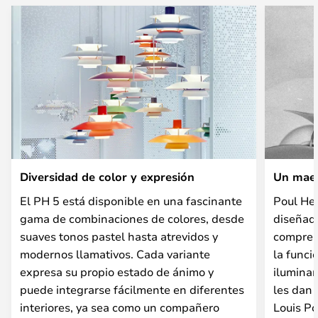
Diversidad de color y expresión
Un maes
El PH 5 está disponible en una fascinante
Poul He
gama de combinaciones de colores, desde
diseñado
suaves tonos pastel hasta atrevidos y
compren
modernos llamativos. Cada variante
la funci
expresa su propio estado de ánimo y
iluminan
puede integrarse fácilmente en diferentes
les dan 
interiores, ya sea como un compañero
Louis Po