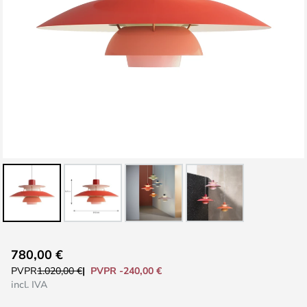
Saltar
780,00 €
al
PVPR -240,00 €
PVPR
1.020,00 €
comienzo
incl. IVA
de