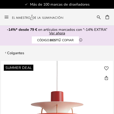
Más de 100 marcas de diseñadores
Ir
al
CAR
contenido
-14%* desde 79 €
en artículos marcados con “-14% EXTRA”
Ver ahora
CÓDIGO:
BEST
COPIAR
Colgantes
Saltar
SUMMER DEAL
al
final
de
la
galería
de
imágenes