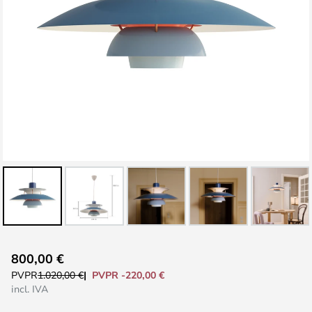
Saltar
800,00 €
al
PVPR -220,00 €
PVPR
1.020,00 €
comienzo
incl. IVA
de