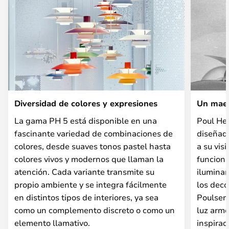
Diversidad de colores y expresiones
Un maes
La gama PH 5 está disponible en una
Poul He
fascinante variedad de combinaciones de
diseñado
colores, desde suaves tonos pastel hasta
a su vis
colores vivos y modernos que llaman la
funciona
atención. Cada variante transmite su
iluminan
propio ambiente y se integra fácilmente
los deco
en distintos tipos de interiores, ya sea
Poulsen 
como un complemento discreto o como un
luz armo
elemento llamativo.
inspirad