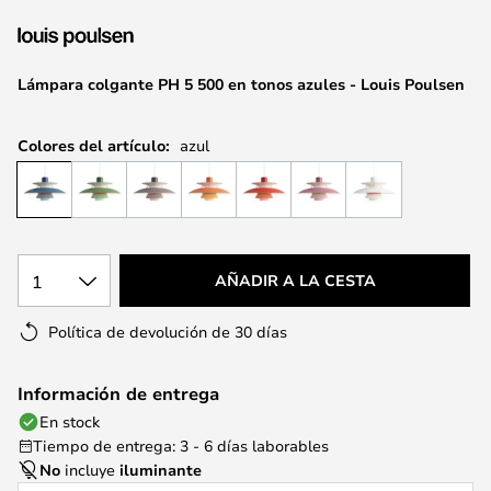
la
galería
de
Lámpara colgante PH 5 500 en tonos azules - Louis Poulsen
imágenes
Colores del artículo:
azul
1
AÑADIR A LA CESTA
Política de devolución de 30 días
Información de entrega
En stock
Tiempo de entrega: 3 - 6 días laborables
No
incluye
iluminante