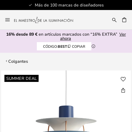
Más de 100 marcas de diseñadores
Ir
al
CAR
contenido
16% desde 89 €
en artículos marcados con “16% EXTRA”
Ver
ahora
CÓDIGO:
BEST
COPIAR
Colgantes
Saltar
SUMMER DEAL
al
final
de
la
galería
de
imágenes