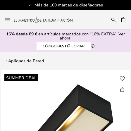
Más de 100 marcas de diseñadores
Ir
al
CAR
contenido
16% desde 89 €
en artículos marcados con “16% EXTRA”
Ver
ahora
CÓDIGO:
BEST
COPIAR
Apliques de Pared
Saltar
SUMMER DEAL
al
final
de
la
galería
de
imágenes