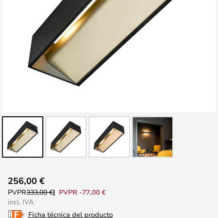
Saltar
256,00 €
al
PVPR -77,00 €
PVPR
333,00 €
comienzo
incl. IVA
de
Ficha técnica del producto