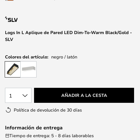
la
galería
de
imágenes
Logs In L Aplique de Pared LED Dim-To-Warm Black/Gold -
SLV
Colores del artículo:
negro / latón
1
AÑADIR A LA CESTA
Política de devolución de 30 días
Información de entrega
Tiempo de entrega: 5 - 8 días laborables