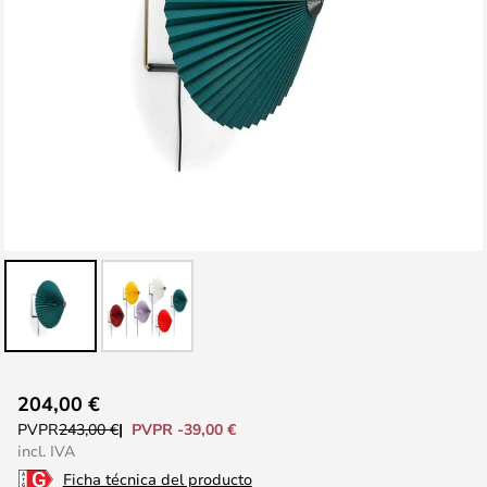
Saltar
204,00 €
al
PVPR -39,00 €
PVPR
243,00 €
comienzo
incl. IVA
de
Ficha técnica del producto