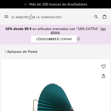
Más de 100 marcas de diseñadores
Ir
al
CAR
contenido
16% desde 89 €
en artículos marcados con “16% EXTRA”
Ver
ahora
CÓDIGO:
BEST
COPIAR
Apliques de Pared
Saltar
al
final
de
la
galería
de
imágenes