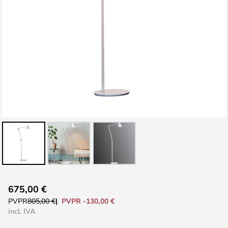
Saltar
675,00 €
al
PVPR -130,00 €
PVPR
805,00 €
comienzo
incl. IVA
de