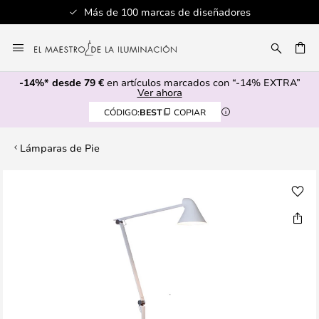
Más de 100 marcas de diseñadores
Ir
al
CAR
contenido
-14%* desde 79 €
en artículos marcados con “-14% EXTRA”
Ver ahora
CÓDIGO:
BEST
COPIAR
Lámparas de Pie
Saltar
al
final
de
la
galería
de
imágenes