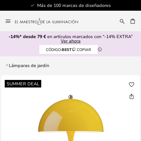
Más de 100 marcas de diseñadores
Ir
al
CAR
contenido
-14%* desde 79 €
en artículos marcados con “-14% EXTRA”
Ver ahora
CÓDIGO:
BEST
COPIAR
Lámparas de jardín
Saltar
SUMMER DEAL
al
final
de
la
galería
de
imágenes