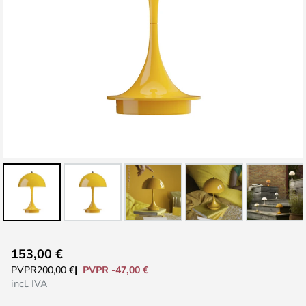
Saltar
153,00 €
al
PVPR -47,00 €
PVPR
200,00 €
comienzo
incl. IVA
de