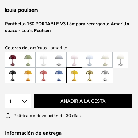
la
galería
de
Panthella 160 PORTABLE V3 Lámpara recargable Amarillo
imágenes
opaco - Louis Poulsen
Colores del artículo:
amarillo
1
AÑADIR A LA CESTA
Política de devolución de 30 días
Información de entrega