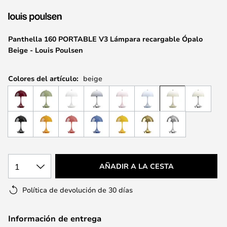
la
galería
de
Panthella 160 PORTABLE V3 Lámpara recargable Ópalo
imágenes
Beige - Louis Poulsen
Colores del artículo:
beige
1
AÑADIR A LA CESTA
Política de devolución de 30 días
Información de entrega