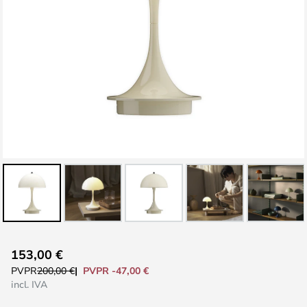
Saltar
153,00 €
al
PVPR -47,00 €
PVPR
200,00 €
comienzo
incl. IVA
de