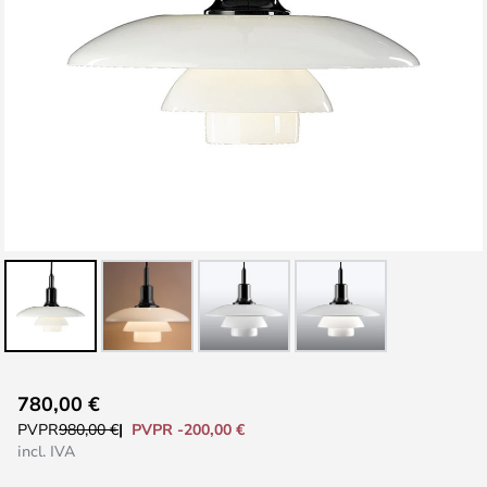
Saltar
780,00 €
al
PVPR -200,00 €
PVPR
980,00 €
comienzo
incl. IVA
de