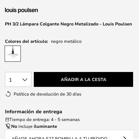
la
galería
de
PH 3/2 Lámpara Colgante Negro Metalizado - Louis Poulsen
imágenes
Colores del artículo:
negro metálico
1
AÑADIR A LA CESTA
Política de devolución de 30 días
Información de entrega
Tiempo de entrega: 4 - 5 semanas
No
incluye
iluminante
AÑADE AHORA E27 BOMBILLA A TU PEDIDO