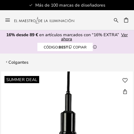
Más de 100 marcas de diseñadores
Ir
al
CAR
contenido
16% desde 89 €
en artículos marcados con “16% EXTRA”
Ver
ahora
CÓDIGO:
BEST
COPIAR
Colgantes
Saltar
SUMMER DEAL
al
final
de
la
galería
de
imágenes