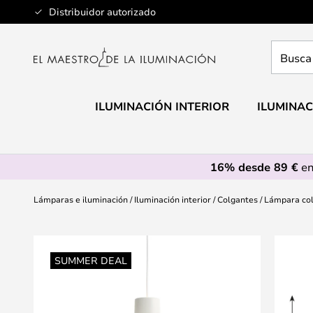
Ir
Distribuidor autorizado
al
contenido
Busca
aquí
tu
lámpar
ILUMINACIÓN INTERIOR
ILUMINAC
16% desde 89 €
en
Lámparas e iluminación
Iluminación interior
Colgantes
Lámpara col
Saltar
al
SUMMER DEAL
final
de