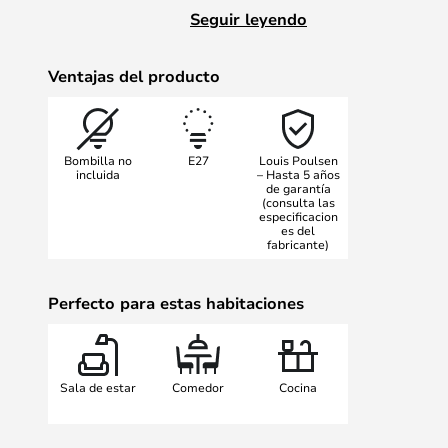
icónico concepto de pantalla de v
Seguir leyendo
distribución de la luz uniforme y 
un ambiente agradable. Ya sea en e
Ventajas del producto
esta lámpara se integra a la perfe
hogar y aporta toques de estilo.
Bombilla no
E27
Louis Poulsen
El minucioso diseño de la lámpara
incluida
– Hasta 5 años
de garantía
los principios de Henningsen sobre 
(consulta las
lugar a una interacción armoniosa e
especificacion
es del
Su acabado de alta calidad y su d
fabricante)
en un complemento duradero y esté
exigencias funcionales como las d
Perfecto para estas habitaciones
Sala de estar
Comedor
Cocina