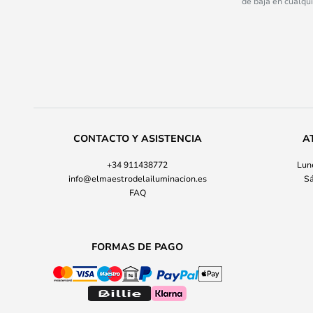
de baja en cualqu
CONTACTO Y ASISTENCIA
A
+34 911438772
Lune
info@elmaestrodelailuminacion.es
Sá
FAQ
FORMAS DE PAGO