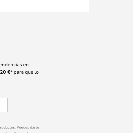
tendencias en
20
€*
para que lo
 productos. Puedes darte