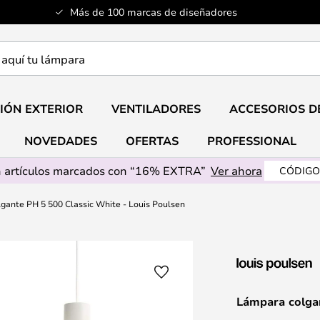
Más de 100 marcas de diseñadores
a
IÓN EXTERIOR
VENTILADORES
ACCESORIOS D
NOVEDADES
OFERTAS
PROFESSIONAL
 artículos marcados con “16% EXTRA”
Ver ahora
CÓDIGO
gante PH 5 500 Classic White - Louis Poulsen
Lámpara colgan