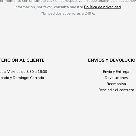
ier momento con un simple click en el respectivo link que añadimos en cada ne
información, por favor, consulta nuestra
Política de privacidad
.
*En pedidos superiores a 249 €.
TENCIÓN AL CLIENTE
ENVÍOS Y DEVOLUCI
s a Viernes de 8:30 a 16:00
Envío y Entrega
bado y Domingo: Cerrado
Devoluciones
Reembolso
Rescindir el contrato