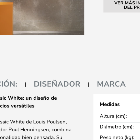
VER MÁS I
DEL P
IÓN:
DISEÑADOR
MARCA
ic White: un diseño de
Medidas
ios versátiles
Altura (cm):
ssic White de Louis Poulsen,
Diámetro (cm):
ador Poul Henningsen, combina
ionalidad bien pensada. Su
Peso neto (kg):