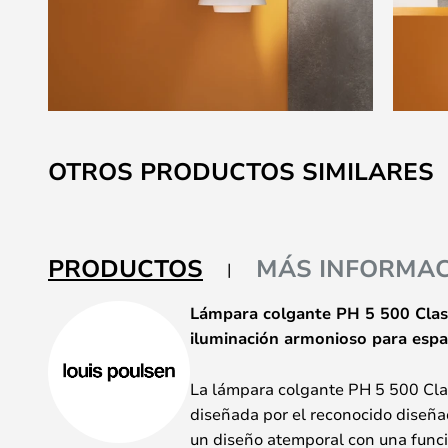
Saltar
al
OTROS PRODUCTOS SIMILARES
comienzo
de
la
galería
PRODUCTOS
MÁS INFORMAC
de
imágenes
Lámpara colgante PH 5 500 Class
iluminación armonioso para espac
La lámpara colgante PH 5 500 Cla
diseñada por el reconocido diseñ
un diseño atemporal con una func