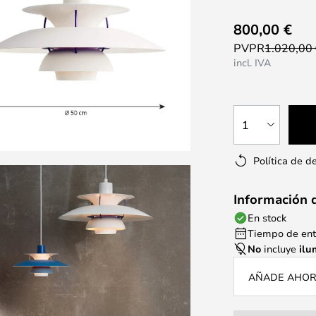
800,00 €
PVPR
1.020,00
incl. IVA
1
Política de d
Información 
En stock
Tiempo de entr
No
incluye
ilu
AÑADE AHORA