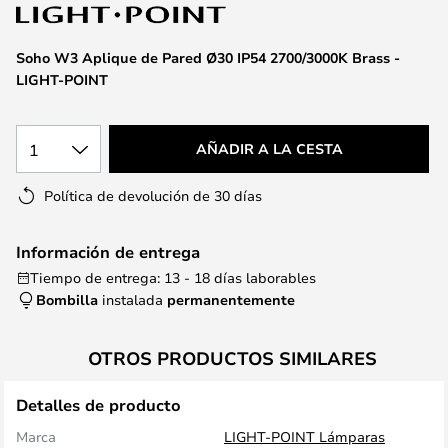
la
galería
de
Soho W3 Aplique de Pared Ø30 IP54 2700/3000K Brass -
imágenes
LIGHT-POINT
1
AÑADIR A LA CESTA
Política de devolución de 30 días
Información de entrega
Tiempo de entrega: 13 - 18 días laborables
Bombilla
instalada
permanentemente
OTROS PRODUCTOS SIMILARES
Detalles de producto
Marca
LIGHT-POINT Lámparas