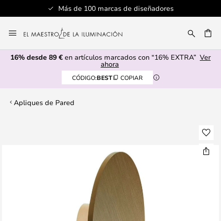
Más de 100 marcas de diseñadores
Ir
al
CAR
contenido
16% desde 89 €
en artículos marcados con “16% EXTRA”
Ver
ahora
CÓDIGO:
BEST
COPIAR
Apliques de Pared
Saltar
al
final
de
la
galería
de
imágenes