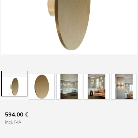
Saltar
594,00 €
al
incl. IVA
comienzo
de