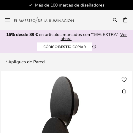
Más de 100 marcas de diseñadores
Ir
al
CAR
contenido
16% desde 89 €
en artículos marcados con “16% EXTRA”
Ver
ahora
CÓDIGO:
BEST
COPIAR
Apliques de Pared
Saltar
al
final
de
la
galería
de
imágenes