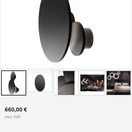
Saltar
660,00 €
al
incl. IVA
comienzo
de