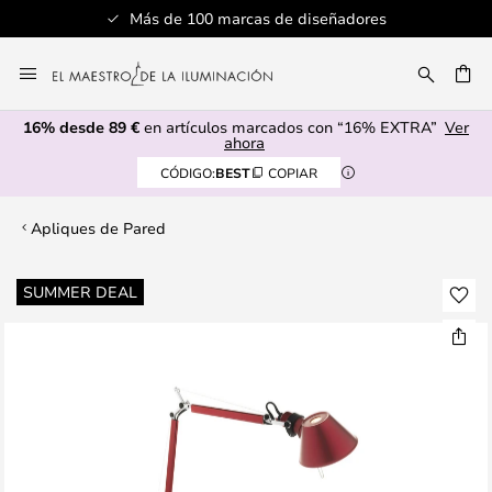
Más de 100 marcas de diseñadores
Ir
al
CAR
contenido
16% desde 89 €
en artículos marcados con “16% EXTRA”
Ver
ahora
CÓDIGO:
BEST
COPIAR
Apliques de Pared
Saltar
SUMMER DEAL
al
final
de
la
galería
de
imágenes