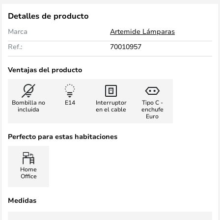
Detalles de producto
Marca
Artemide Lámparas
Ref.:
70010957
Ventajas del producto
Bombilla no
E14
Interruptor
Tipo C -
incluida
en el cable
enchufe
Euro
Perfecto para estas habitaciones
Home
Office
Medidas