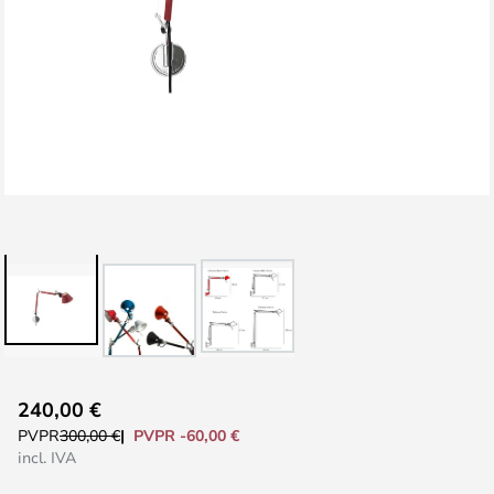
Saltar
240,00 €
al
PVPR -60,00 €
PVPR
300,00 €
comienzo
incl. IVA
de