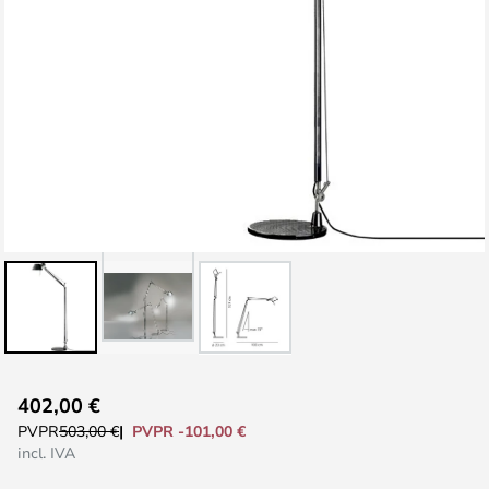
Saltar
402,00 €
al
PVPR -101,00 €
PVPR
503,00 €
comienzo
incl. IVA
de