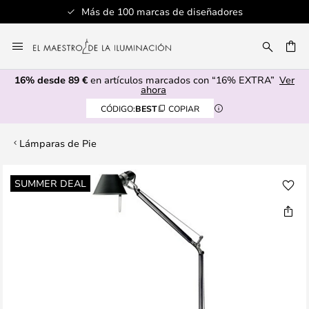
Más de 100 marcas de diseñadores
Ir
al
CAR
contenido
16% desde 89 €
en artículos marcados con “16% EXTRA”
Ver
ahora
CÓDIGO:
BEST
COPIAR
Lámparas de Pie
Saltar
SUMMER DEAL
al
final
de
la
galería
de
imágenes