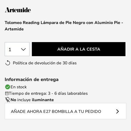
la
galería
de
Tolomeo Reading Lámpara de Pie Negro con Aluminio Pie -
imágenes
Artemide
1
AÑADIR A LA CESTA
Política de devolución de 30 días
Información de entrega
En stock
Tiempo de entrega: 3 - 6 días laborables
No
incluye
iluminante
AÑADE AHORA E27 BOMBILLA A TU PEDIDO