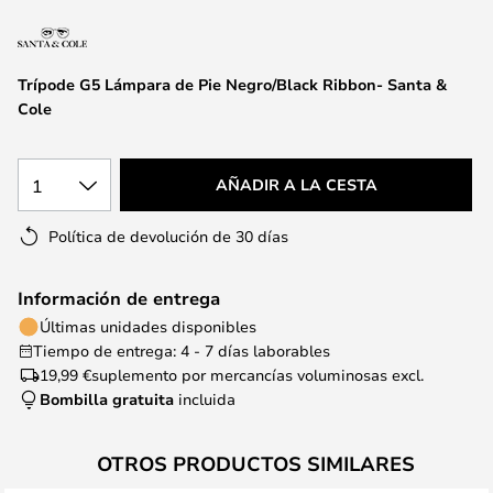
la
galería
de
Trípode G5 Lámpara de Pie Negro/Black Ribbon- Santa &
imágenes
Cole
1
AÑADIR A LA CESTA
Política de devolución de 30 días
Información de entrega
Últimas unidades disponibles
Tiempo de entrega: 4 - 7 días laborables
19,99 €
suplemento por mercancías voluminosas excl.
Bombilla gratuita
incluida
OTROS PRODUCTOS SIMILARES