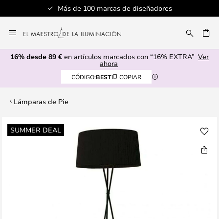
Más de 100 marcas de diseñadores
Ir
al
CAR
contenido
16% desde 89 €
en artículos marcados con “16% EXTRA”
Ver
ahora
CÓDIGO:
BEST
COPIAR
Lámparas de Pie
Saltar
SUMMER DEAL
al
final
de
la
galería
de
imágenes