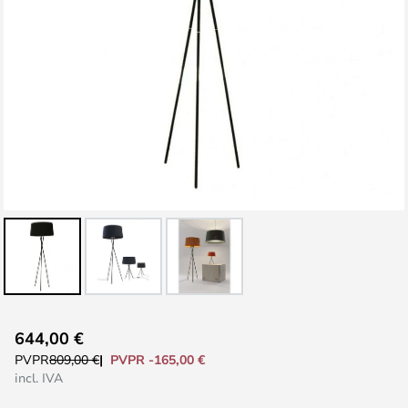
Saltar
644,00 €
al
PVPR -165,00 €
PVPR
809,00 €
comienzo
incl. IVA
de