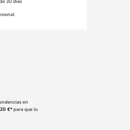
 de 30 días
fesional
tendencias en
20
€*
para que lo