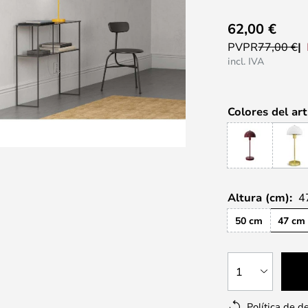
62,00 €
PVPR
77,00 €
incl. IVA
Colores del art
Altura (cm):
4
50 cm
47 cm
1
Política de d