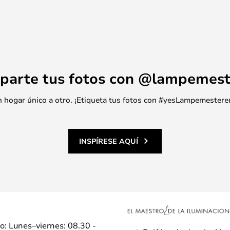
parte tus fotos con @lampemest
 un hogar único a otro. ¡Etiqueta tus fotos con #yesLampemestere
INSPÍRESE AQUÍ
io: Lunes–viernes: 08.30 -