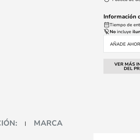
Información 
Tiempo de ent
No
incluye
ilu
AÑADE AHORA
VER MÁS I
DEL P
IÓN:
MARCA