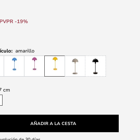
PVPR -19%
ículo:
amarillo
7 cm
AÑADIR A LA CESTA
evolución de 30 días