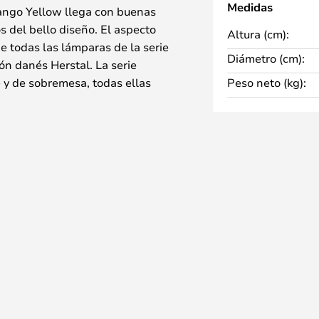
Medidas
ngo Yellow llega con buenas
s del bello diseño. El aspecto
Altura (cm):
 de todas las lámparas de la serie
Diámetro (cm):
ón danés Herstal. La serie
 y de sobremesa, todas ellas
Peso neto (kg):
o simple y la misma forma
da en metal o cristal opal con una
ntes, cada uno de los cuales
xclusiva dejando así su propia
de bol emite una luz direccionada
e el propio material de la
s de cristal. Sin embargo, en las
no hacia abajo, consiguiendo así
as Vienda, al encontrarse
ar, obtiene una gran cantidad de
 de iluminación.