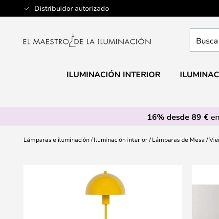
Ir
Distribuidor autorizado
al
contenido
Busca
aquí
tu
lámpar
ILUMINACIÓN INTERIOR
ILUMINAC
16% desde 89 €
en
Lámparas e iluminación
Iluminación interior
Lámparas de Mesa
Vie
Saltar
al
final
de