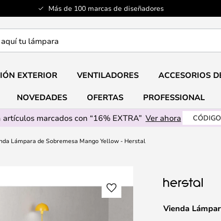
Más de 100 marcas de diseñadores
a
IÓN EXTERIOR
VENTILADORES
ACCESORIOS D
NOVEDADES
OFERTAS
PROFESSIONAL
 artículos marcados con “16% EXTRA”
Ver ahora
CÓDIGO
nda Lámpara de Sobremesa Mango Yellow - Herstal
Vienda Lámpar