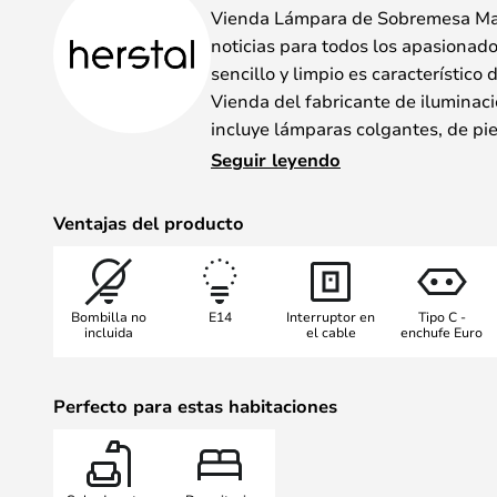
Vienda Lámpara de Sobremesa Ma
noticias para todos los apasionado
sencillo y limpio es característico
Vienda del fabricante de iluminaci
incluye lámparas colgantes, de pie
caracterizadas por el mismo diseñ
Seguir leyendo
orgánica. La pantalla está fabrica
base en multitud de colores difere
Ventajas del producto
tiene una expresión individual y e
huella en el entorno.
El diseño de la pantalla en forma 
Bombilla no
E14
Interruptor en
Tipo C -
hacia abajo. La luz también se emit
incluida
el cable
enchufe Euro
pantalla en las diferentes variante
de metal, se dirige la luz en un co
Perfecto para estas habitaciones
un downlight efectivo. Las lámpar
equipadas con un casquillo estánd
opciones en la elección del modelo