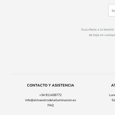
Suscríbete a la boletín
de baja en cualqu
CONTACTO Y ASISTENCIA
A
+34 911438772
Lune
info@elmaestrodelailuminacion.es
Sá
FAQ