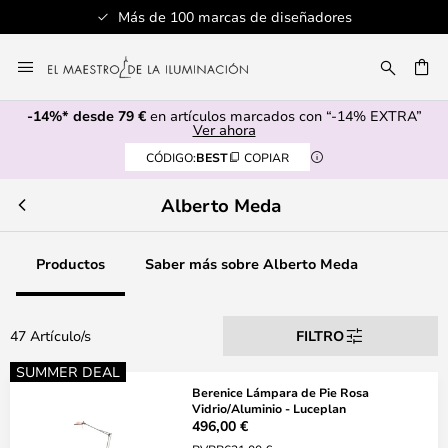
Más de 100 marcas de diseñadores
Ir
al
CAR
contenido
-14%* desde 79 €
en artículos marcados con “-14% EXTRA”
Ver ahora
CÓDIGO:
BEST
COPIAR
Alberto Meda
Productos
Saber más sobre Alberto Meda
47 Artículo/s
FILTRO
SUMMER DEAL
Berenice Lámpara de Pie Rosa
Vidrio/Aluminio - Luceplan
496,00 €