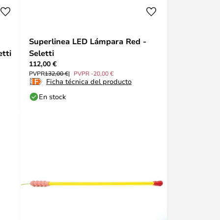
n
Superlinea LED Lámpara Red -
tti
Seletti
112,00 €
PVPR
132,00 €
PVPR -20,00 €
Ficha técnica del producto
En stock