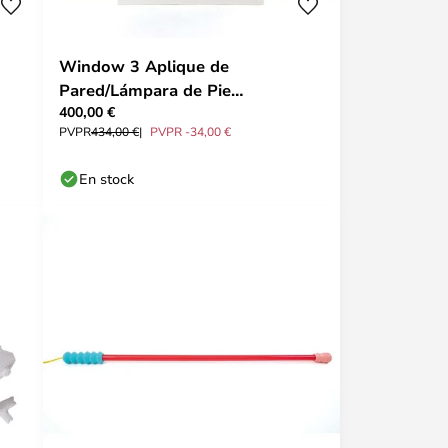
Window 3 Aplique de
Pared/Lámpara de Pie
400,00 €
White/Light Blue- Seletti
PVPR
434,00 €
PVPR -34,00 €
En stock