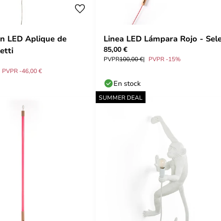
on LED Aplique de
Linea LED Lámpara Rojo - Sele
85,00 €
etti
PVPR
100,00 €
PVPR -15%
PVPR -46,00 €
En stock
SUMMER DEAL