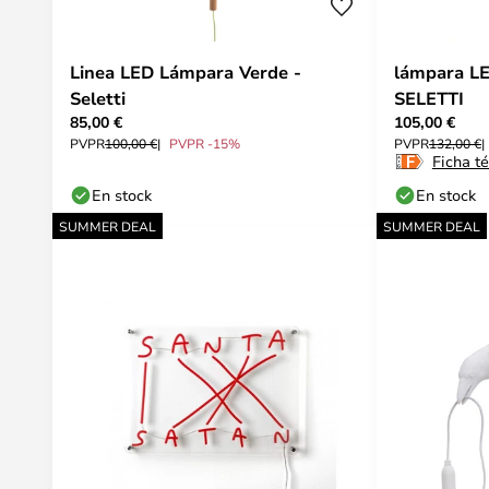
Linea LED Lámpara Verde -
lámpara LE
Seletti
SELETTI
85,00 €
105,00 €
PVPR
100,00 €
PVPR -15%
PVPR
132,00 €
Ficha t
En stock
En stock
SUMMER DEAL
SUMMER DEAL