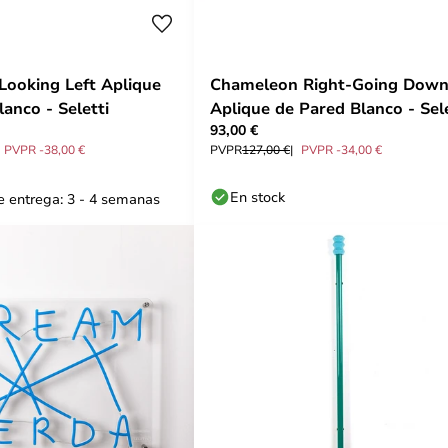
Looking Left Aplique
Chameleon Right-Going Dow
anco - Seletti
Aplique de Pared Blanco - Sele
93,00 €
PVPR -38,00 €
PVPR
127,00 €
PVPR -34,00 €
En stock
 entrega: 3 - 4 semanas