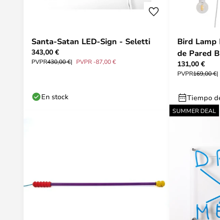
Santa-Satan LED-Sign - Seletti
Bird Lamp 
343,00 €
de Pared Bl
PVPR
430,00 €
PVPR -87,00 €
131,00 €
PVPR
169,00 €
En stock
Tiempo de
SUMMER DEAL