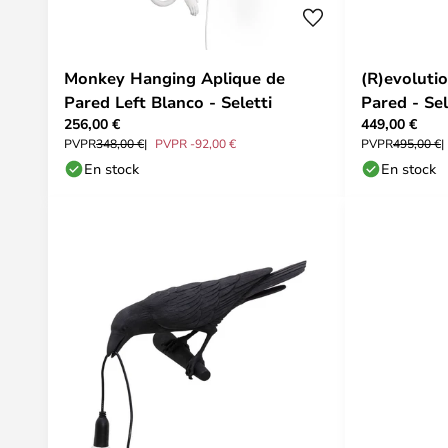
Monkey Hanging Aplique de
(R)evoluti
Pared Left Blanco - Seletti
Pared - Sel
256,00 €
449,00 €
PVPR
348,00 €
PVPR -92,00 €
PVPR
495,00 €
En stock
En stock