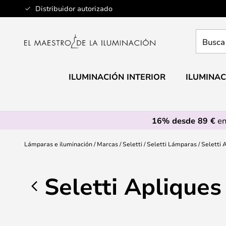
Ir
Distribuidor autorizado
al
contenido
Busca
aquí
tu
lámpar
ILUMINACIÓN INTERIOR
ILUMINAC
16% desde 89 €
en
Lámparas e iluminación
Marcas
Seletti
Seletti Lámparas
Seletti 
Seletti Apliques