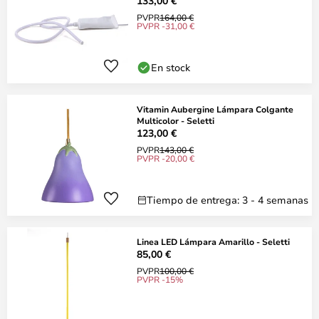
133,00 €
PVPR
164,00 €
PVPR -31,00 €
En stock
Vitamin Aubergine Lámpara Colgante
Multicolor - Seletti
123,00 €
PVPR
143,00 €
PVPR -20,00 €
Tiempo de entrega: 3 - 4 semanas
Linea LED Lámpara Amarillo - Seletti
85,00 €
PVPR
100,00 €
PVPR -15%