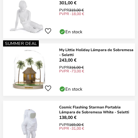
301,00 €
PVPR
319,00 €
PVPR -18,00 €
En stock
SUMMER DEAL
My Little Holiday Lámpara de Sobremesa
- Seletti
243,00 €
PVPR
316,00 €
PVPR -73,00 €
En stock
Cosmic Flashing Starman Portable
Lámpara de Sobremesa White - Seletti
138,00 €
PVPR
169,00 €
PVPR -31,00 €