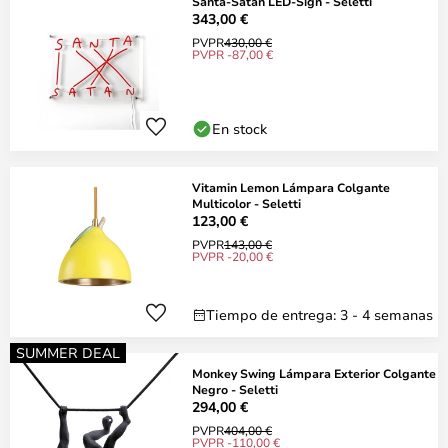
Santa-Satan LED-Sign - Seletti
343,00 €
PVPR
430,00 €
PVPR -87,00 €
En stock
Vitamin Lemon Lámpara Colgante
Multicolor - Seletti
123,00 €
PVPR
143,00 €
PVPR -20,00 €
Tiempo de entrega: 3 - 4 semanas
SUMMER DEAL
Monkey Swing Lámpara Exterior Colgante
Negro - Seletti
294,00 €
PVPR
404,00 €
PVPR -110,00 €