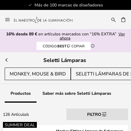
res
Servicio al cliente profesional
Ir
al
CAR
contenido
16% desde 89 €
en artículos marcados con “16% EXTRA”
Ver
ahora
CÓDIGO:
BEST
COPIAR
Seletti Lámparas
MONKEY, MOUSE & BIRD
SELETTI LÁMPARAS DE 
Productos
Saber más sobre Seletti Lámparas
126 Artículo/s
FILTRO
SUMMER DEAL
Monkey Sitting Lámpara de Sobremesa