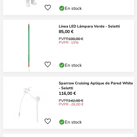
En stock
Linea LED Lámpara Verde - Seletti
85,00 €
PVPR
100,00 €
PVPR -15%
En stock
Sparrow Cruising Aplique de Pared White
- Seletti
116,00 €
PVPR
142,00 €
PVPR -26,00 €
En stock