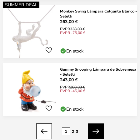
SUMMER DEAL
Monkey Swing Lámpara Colgante Blanco -
Seletti
263,00 €
PVPR
338,00 €
PVPR -75,00 €
En stock
Gummy Snooping Lámpara de Sobremesa
- Seletti
243,00 €
PVPR
288,00 €
PVPR -45,00 €
En stock
Página
1
2
3
Anterior
Siguiente