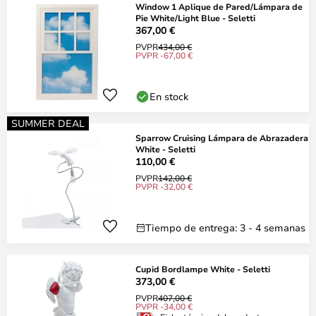
Window 1 Aplique de Pared/Lámpara de
Pie White/Light Blue - Seletti
367,00 €
PVPR
434,00 €
PVPR -67,00 €
En stock
SUMMER DEAL
Sparrow Cruising Lámpara de Abrazadera
White - Seletti
110,00 €
PVPR
142,00 €
PVPR -32,00 €
Tiempo de entrega: 3 - 4 semanas
Cupid Bordlampe White - Seletti
373,00 €
PVPR
407,00 €
PVPR -34,00 €