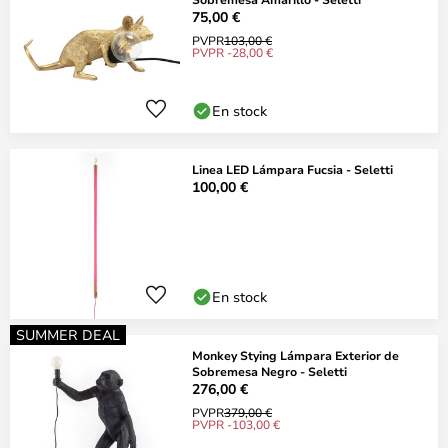
75,00 €
PVPR
103,00 €
PVPR -28,00 €
En stock
Linea LED Lámpara Fucsia - Seletti
100,00 €
En stock
SUMMER DEAL
Monkey Stying Lámpara Exterior de
Sobremesa Negro - Seletti
276,00 €
PVPR
379,00 €
PVPR -103,00 €