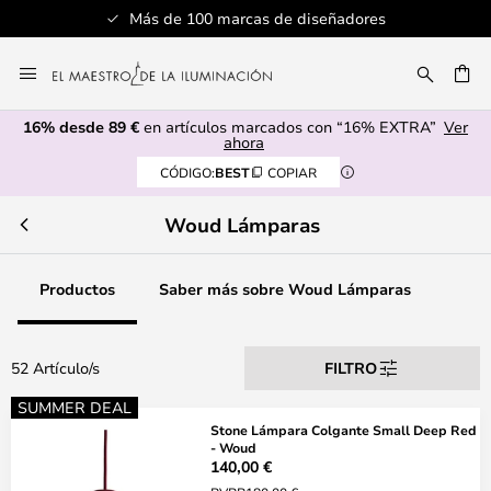
Más de 100 marcas de diseñadores
Ir
al
CAR
contenido
16% desde 89 €
en artículos marcados con “16% EXTRA”
Ver
ahora
CÓDIGO:
BEST
COPIAR
Woud Lámparas
Productos
Saber más sobre Woud Lámparas
52 Artículo/s
FILTRO
SUMMER DEAL
Stone Lámpara Colgante Small Deep Red
- Woud
140,00 €