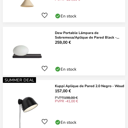
En stock
Dew Portable Lámpara de
Sobremesa/Aplique de Pared Black -
Woud
259,00 €
En stock
SUMMER DEAL
Kuppi Aplique de Pared 2.0 Negro - Woud
157,00 €
PVPR
198,00 €
PVPR -41,00 €
En stock