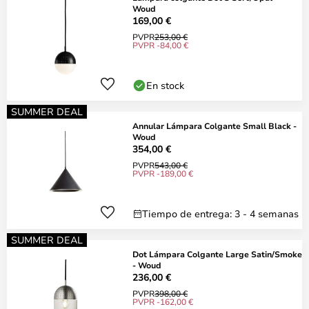
Woud
169,00 €
PVPR
253,00 €
PVPR -84,00 €
En stock
SUMMER DEAL
Annular Lámpara Colgante Small Black -
Woud
354,00 €
PVPR
543,00 €
PVPR -189,00 €
Tiempo de entrega: 3 - 4 semanas
SUMMER DEAL
Dot Lámpara Colgante Large Satin/Smoke
- Woud
236,00 €
PVPR
398,00 €
PVPR -162,00 €