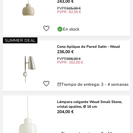
243,00 €
PVPR
325,00 €
PVPR -82,00 €
En stock
SUMMER DEAL
Cono Aplique de Pared Satin - Woud
236,00 €
PVPR
398,00 €
PVPR -162,00 €
Tiempo de entrega: 3 - 4 semanas
Lámpara colgante Woud Small Stone,
cristal opalino, Ø 16 cm
204,00 €