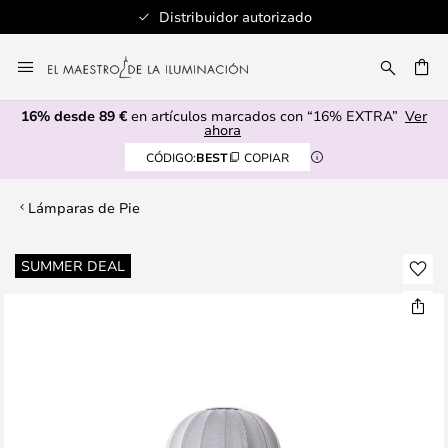
Distribuidor autorizado
Ir
al
CAR
contenido
16% desde 89 €
en artículos marcados con “16% EXTRA”
Ver
ahora
CÓDIGO:
BEST
COPIAR
Lámparas de Pie
Saltar
SUMMER DEAL
al
final
de
la
galería
de
imágenes