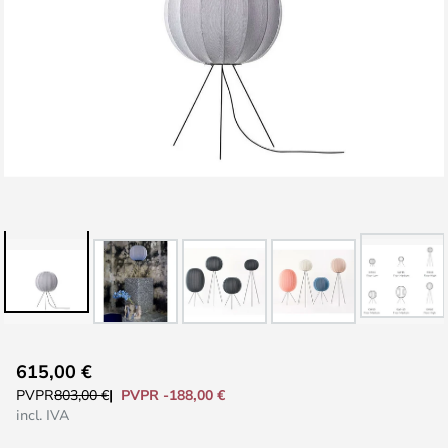
Saltar
615,00 €
al
PVPR -188,00 €
PVPR
803,00 €
comienzo
incl. IVA
de