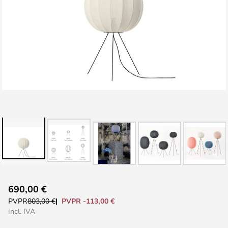
Saltar
690,00 €
al
PVPR -113,00 €
PVPR
803,00 €
comienzo
incl. IVA
de