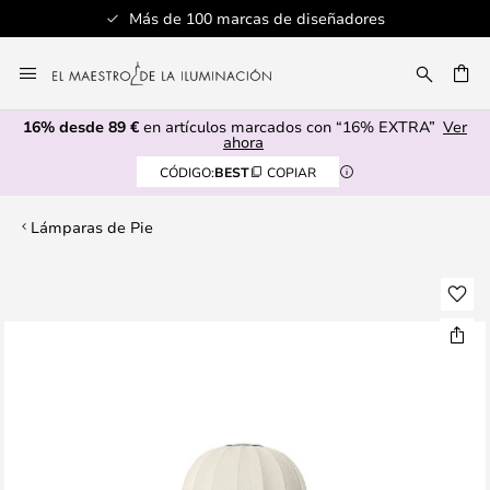
Más de 100 marcas de diseñadores
Ir
al
CAR
contenido
16% desde 89 €
en artículos marcados con “16% EXTRA”
Ver
ahora
CÓDIGO:
BEST
COPIAR
Lámparas de Pie
Saltar
al
final
de
la
galería
de
imágenes