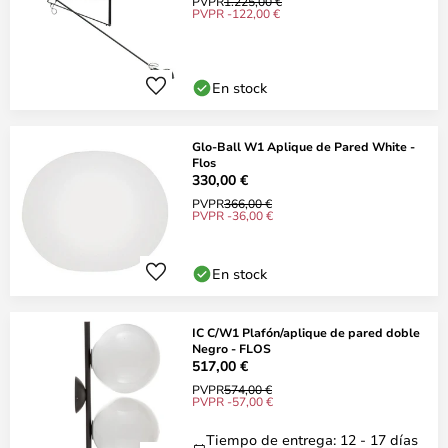
PVPR
1.225,00 €
PVPR -122,00 €
En stock
Glo-Ball W1 Aplique de Pared White -
Flos
330,00 €
PVPR
366,00 €
PVPR -36,00 €
En stock
IC C/W1 Plafón/aplique de pared doble
Negro - FLOS
517,00 €
PVPR
574,00 €
PVPR -57,00 €
Tiempo de entrega: 12 - 17 días