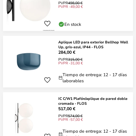
PVPR
498,00 €
PVPR -49,00 €
En stock
Aplique LED para exterior Bellhop Wall
Up, gris-azul, IP44 - FLOS
284,00 €
PVPR
315,00 €
PVPR -31,00 €
Tiempo de entrega: 12 - 17 días
laborables
IC C/W1 Plafón/aplique de pared doble
cromada - FLOS
517,00 €
PVPR
574,00 €
PVPR -57,00 €
Tiempo de entrega: 12 - 17 días