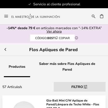
Servicio al cliente profesional
Ir
al
CAR
contenido
-14%* desde 79 €
en artículos marcados con “-14% EXTRA”
Ver ahora
CÓDIGO:
BEST
COPIAR
Flos Apliques de Pared
Saber más sobre Flos Apliques de
Productos
Pared
57 Artículo/s
FILTRO
Glo-Ball Mini C/W Aplique de
Pared/Lámpara de Techo White - Flos