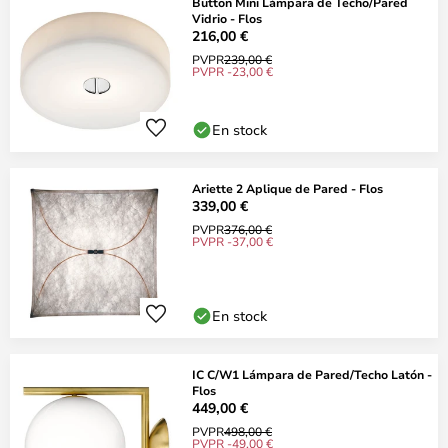
Button Mini Lámpara de Techo/Pared
Vidrio - Flos
216,00 €
PVPR
239,00 €
PVPR -23,00 €
En stock
Ariette 2 Aplique de Pared - Flos
339,00 €
PVPR
376,00 €
PVPR -37,00 €
En stock
IC C/W1 Lámpara de Pared/Techo Latón -
Flos
449,00 €
PVPR
498,00 €
PVPR -49,00 €