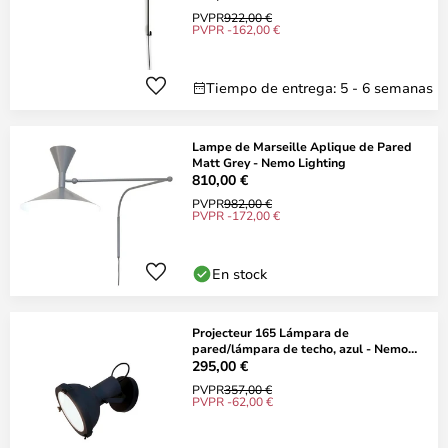
PVPR
922,00 €
PVPR -162,00 €
Tiempo de entrega: 5 - 6 semanas
Lampe de Marseille Aplique de Pared
Matt Grey - Nemo Lighting
810,00 €
PVPR
982,00 €
PVPR -172,00 €
En stock
Projecteur 165 Lámpara de
pared/lámpara de techo, azul - Nemo
Lighting
295,00 €
PVPR
357,00 €
PVPR -62,00 €