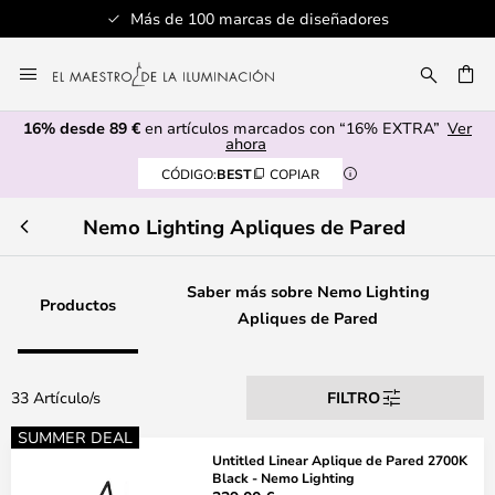
Más de 100 marcas de diseñadores
Ir
al
CAR
contenido
16% desde 89 €
en artículos marcados con “16% EXTRA”
Ver
ahora
CÓDIGO:
BEST
COPIAR
Nemo Lighting Apliques de Pared
Saber más sobre Nemo Lighting
Productos
Apliques de Pared
33 Artículo/s
FILTRO
SUMMER DEAL
Untitled Linear Aplique de Pared 2700K
Black - Nemo Lighting