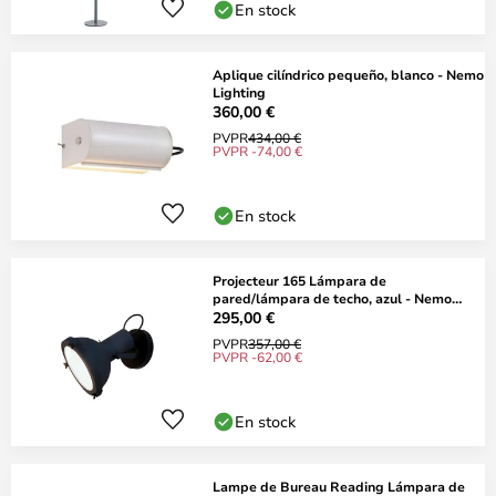
En stock
Aplique cilíndrico pequeño, blanco - Nemo
Lighting
360,00 €
PVPR
434,00 €
PVPR -74,00 €
En stock
Projecteur 165 Lámpara de
pared/lámpara de techo, azul - Nemo
Lighting
295,00 €
PVPR
357,00 €
PVPR -62,00 €
En stock
Lampe de Bureau Reading Lámpara de