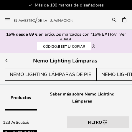
Más de 100 marcas de diseñadores
Ir
al
CAR
contenido
16% desde 89 €
en artículos marcados con “16% EXTRA”
Ver
ahora
CÓDIGO:
BEST
COPIAR
Nemo Lighting Lámparas
NEMO LIGHTING LÁMPARAS DE PIE
NEMO LIGHT
Saber más sobre Nemo Lighting
Productos
Lámparas
123 Artículo/s
FILTRO