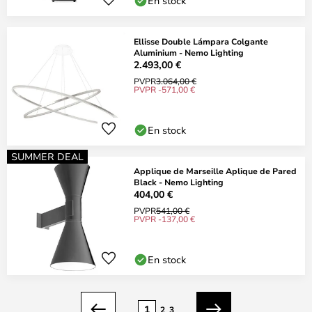
En stock
Ellisse Double Lámpara Colgante
Aluminium - Nemo Lighting
2.493,00 €
PVPR
3.064,00 €
PVPR -571,00 €
En stock
SUMMER DEAL
Applique de Marseille Aplique de Pared
Black - Nemo Lighting
404,00 €
PVPR
541,00 €
PVPR -137,00 €
En stock
Página
1
2
3