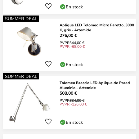
En stock
SUMMER DEAL
Aplique LED Tolomeo Micro Faretto, 3000
K, gris - Artemide
276,00 €
PVPR
344,00 €
PVPR -68,00 €
En stock
SUMMER DEAL
Tolomeo Braccio LED Aplique de Pared
Aluminio - Artemide
508,00 €
PVPR
634,00 €
PVPR -126,00 €
En stock