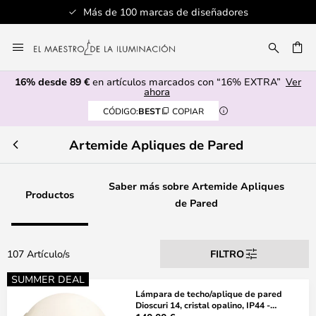
e diseñadores
Servicio al cliente profe
Ir
al
CAR
contenido
16% desde 89 €
en artículos marcados con “16% EXTRA”
Ver
ahora
CÓDIGO:
BEST
COPIAR
Artemide Apliques de Pared
Saber más sobre Artemide Apliques
Productos
de Pared
107 Artículo/s
FILTRO
SUMMER DEAL
Lámpara de techo/aplique de pared
Dioscuri 14, cristal opalino, IP44 -