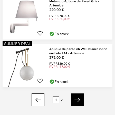
Melampo Aplique de Pared Gris -
Artemide
220,00 €
PVPR
270,00 €
PVPR -50,00 €
En stock
SUMMER DEAL
Aplique de pared nh Wall blanco vidrio
enchufe E14 - Artemide
272,00 €
PVPR
339,00 €
PVPR -67,00 €
En stock
Página
1
2
Anterior
Siguiente