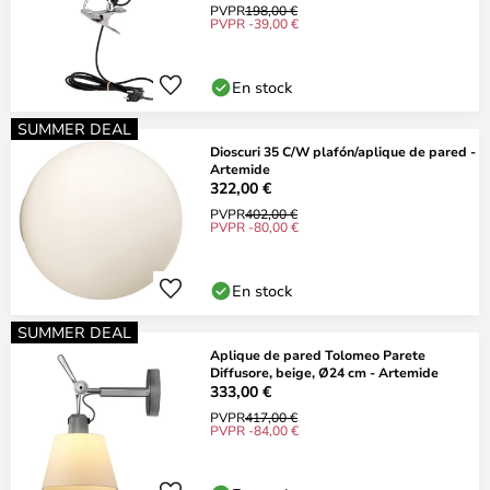
PVPR
198,00 €
PVPR -39,00 €
En stock
SUMMER DEAL
Dioscuri 35 C/W plafón/aplique de pared -
Artemide
322,00 €
PVPR
402,00 €
PVPR -80,00 €
En stock
SUMMER DEAL
Aplique de pared Tolomeo Parete
Diffusore, beige, Ø24 cm - Artemide
333,00 €
PVPR
417,00 €
PVPR -84,00 €