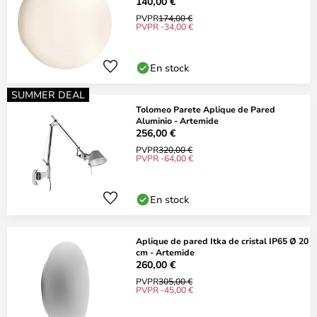
Artemide
140,00 €
PVPR
174,00 €
PVPR -34,00 €
En stock
SUMMER DEAL
Tolomeo Parete Aplique de Pared
Aluminio - Artemide
256,00 €
PVPR
320,00 €
PVPR -64,00 €
En stock
Aplique de pared Itka de cristal IP65 Ø 20
cm - Artemide
260,00 €
PVPR
305,00 €
PVPR -45,00 €