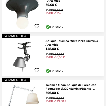
- Artemide
59,00 €
PVPR
73,00 €
PVPR -19%
En stock
SUMMER DEAL
Aplique Tolomeo Micro Pinza Aluminio -
Artemide
148,00 €
PVPR
184,00 €
PVPR -36,00 €
En stock
SUMMER DEAL
Tolomeo Mega Aplique de Pared con
Regulador Ø320 Aluminio/Blanco -
Artemide
596,00 €
PVPR
745,00 €
PVPR -149,00 €