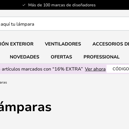
Más de 100 marcas de diseñadores
a
IÓN EXTERIOR
VENTILADORES
ACCESORIOS D
NOVEDADES
OFERTAS
PROFESSIONAL
 artículos marcados con “16% EXTRA”
Ver ahora
CÓDIGO
aras
Lámparas