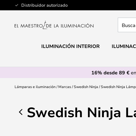
Ir
Distribuidor autorizado
al
contenido
Busca
aquí
tu
lámpar
ILUMINACIÓN INTERIOR
ILUMINAC
16% desde 89 €
en
Lámparas e iluminación
Marcas
Swedish Ninja
Swedish Ninja Lámp
Swedish Ninja 