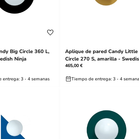
ndy Big Circle 360 L,
Aplique de pared Candy Little
edish Ninja
Circle 270 S, amarilla - Swedi
465,00 €
Ninja
 entrega: 3 - 4 semanas
Tiempo de entrega: 3 - 4 seman