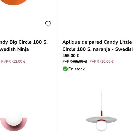
ndy Big Circle 180 S,
Aplique de pared Candy Little
Swedish Ninja
Circle 180 S, naranja - Swedis
455,00 €
Ninja
PVPR -12,00 €
PVPR
465,00 €
PVPR -10,00 €
En stock