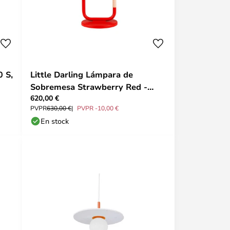
0 S,
Little Darling Lámpara de
Sobremesa Strawberry Red -
620,00 €
Swedish Ninja
PVPR
630,00 €
PVPR -10,00 €
En stock