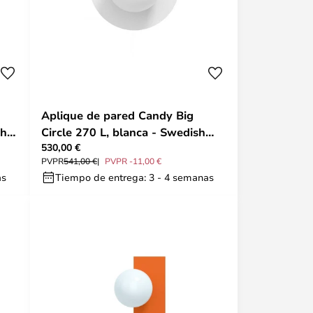
Aplique de pared Candy Big
sh
Circle 270 L, blanca - Swedish
530,00 €
Ninja
PVPR
541,00 €
PVPR -11,00 €
as
Tiempo de entrega: 3 - 4 semanas