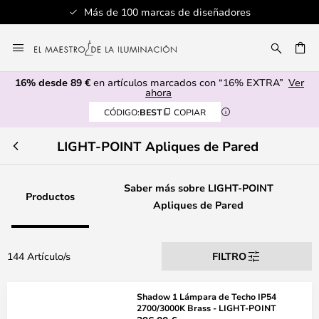
iseñadores
Servicio al cliente profesio
Ir
al
CAR
contenido
16% desde 89 €
en artículos marcados con “16% EXTRA”
Ver
ahora
CÓDIGO:
BEST
COPIAR
LIGHT-POINT Apliques de Pared
Saber más sobre LIGHT-POINT
Productos
Apliques de Pared
144 Artículo/s
FILTRO
Shadow 1 Lámpara de Techo IP54
2700/3000K Brass - LIGHT-POINT