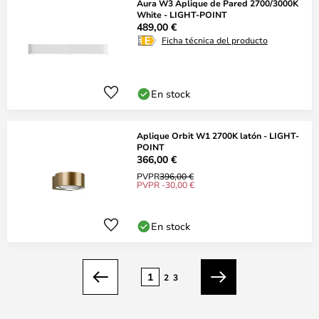
Aura W3 Aplique de Pared 2700/3000K
White - LIGHT-POINT
489,00 €
Ficha técnica del producto
En stock
Aplique Orbit W1 2700K latón - LIGHT-
POINT
366,00 €
PVPR
396,00 €
PVPR -30,00 €
En stock
Página
1
2
3
Anterior
Siguiente