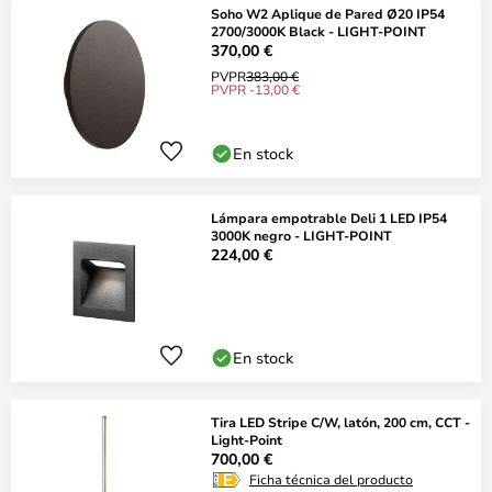
Soho W2 Aplique de Pared Ø20 IP54
2700/3000K Black - LIGHT-POINT
370,00 €
PVPR
383,00 €
PVPR -13,00 €
En stock
Lámpara empotrable Deli 1 LED IP54
3000K negro - LIGHT-POINT
224,00 €
En stock
Tira LED Stripe C/W, latón, 200 cm, CCT -
Light-Point
700,00 €
Ficha técnica del producto