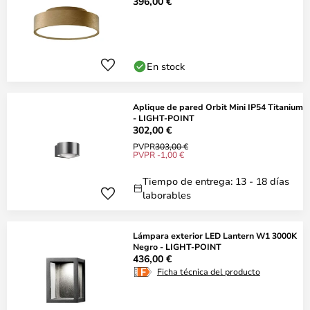
396,00 €
En stock
Aplique de pared Orbit Mini IP54 Titanium
- LIGHT-POINT
302,00 €
PVPR
303,00 €
PVPR -1,00 €
Tiempo de entrega: 13 - 18 días
laborables
Lámpara exterior LED Lantern W1 3000K
Negro - LIGHT-POINT
436,00 €
Ficha técnica del producto